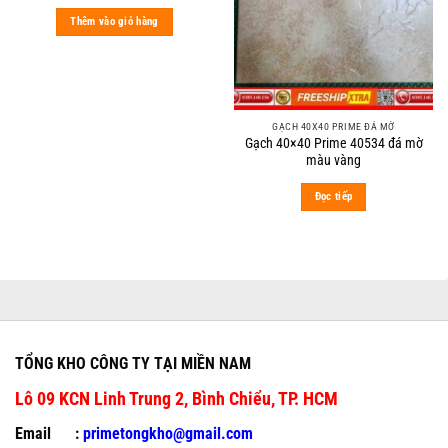
price
price
was:
is:
Thêm vào giỏ hàng
200.000 ₫.
149.000 ₫.
GẠCH 40X40 PRIME ĐÁ MỜ
Gạch 40×40 Prime 40534 đá mờ
màu vàng
Đọc tiếp
TỔNG KHO CÔNG TY TẠI MIỀN NAM
Lô 09 KCN Linh Trung 2, Bình Chiểu, TP. HCM
Email :
primetongkho@gmail.com