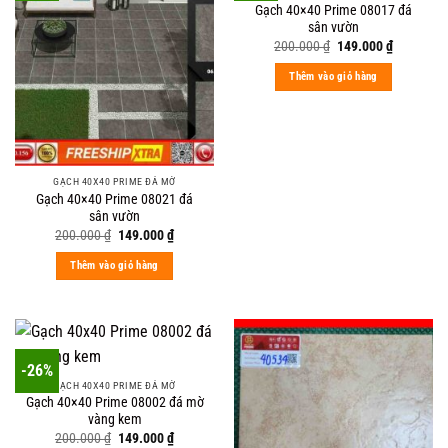
Gạch 40×40 Prime 08017 đá
sân vườn
Original
Current
200.000
₫
149.000
₫
price
price
was:
is:
Thêm vào giỏ hàng
200.000 ₫.
149.000 ₫
GẠCH 40X40 PRIME ĐÁ MỜ
Gạch 40×40 Prime 08021 đá
sân vườn
Original
Current
200.000
₫
149.000
₫
price
price
was:
is:
Thêm vào giỏ hàng
200.000 ₫.
149.000 ₫.
-26%
GẠCH 40X40 PRIME ĐÁ MỜ
Gạch 40×40 Prime 08002 đá mờ
vàng kem
Original
Current
200.000
₫
149.000
₫