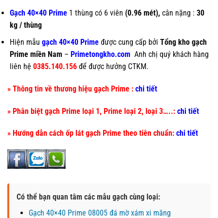
Gạch 40×40 Prime
1 thùng có 6 viên
(0.96 mét),
cân nặng :
30
kg / thùng
Hiện mẫu
gạch 40×40 Prime
được cung cấp bởi
Tổng kho gạch
Prime miền Nam
–
Primetongkho.com
Anh chị quý khách hàng
liên hệ
0385.140.156
để được hưởng CTKM.
» Thông tin về thương hiệu gạch Prime :
chi tiết
» Phân biệt gạch Prime loại 1, Prime loại 2, loại 3…..:
chi tiết
» Hướng dẫn cách ốp lát gạch Prime theo tiên chuẩn:
chi tiết
Có thể bạn quan tâm các mẫu gạch cùng loại:
Gạch 40×40 Prime 08005 đá mờ xám xi măng