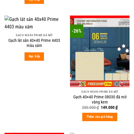
-26%
GẠCH 40X40 PRIME ĐÁ MỜ
Gạch lát sân 40×40 Prime 4403
màu xám
Đọc tiếp
GẠCH 40X40 PRIME ĐÁ MỜ
Gạch 40×40 Prime 08030 đá mờ
vàng kem
Original
Current
200.000
₫
149.000
₫
price
price
was:
is:
Thêm vào giỏ hàng
200.000 ₫.
149.000 ₫