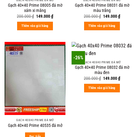
GẠCH 40X40 PRIME ĐÁ MỜ
GẠCH 40X40 PRIME ĐÁ MỜ
Gạch 40×40 Prime 08005 đá mờ
Gạch 40×40 Prime 08031 đá mờ
xám xi măng
màu trắng
Original
Current
Original
Current
200.000
₫
149.000
₫
200.000
₫
149.000
₫
price
price
price
price
was:
is:
was:
is:
Thêm vào giỏ hàng
Thêm vào giỏ hàng
200.000 ₫.
149.000 ₫.
200.000 ₫.
149.000 ₫
-26%
GẠCH 40X40 PRIME ĐÁ MỜ
Gạch 40×40 Prime 08032 đá mờ
màu đen
Original
Current
200.000
₫
149.000
₫
price
price
was:
is:
Thêm vào giỏ hàng
200.000 ₫.
149.000 ₫
GẠCH 40X40 PRIME ĐÁ MỜ
Gạch 40×40 Prime 40535 đá mở
Đọc tiếp