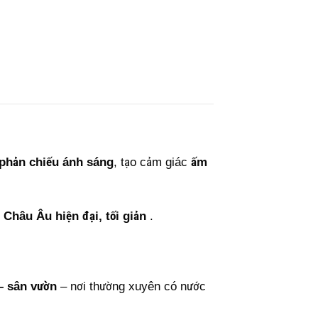
 phản chiếu ánh sáng
, tạo cảm giác
ấm
Châu Âu hiện đại, tối giản
.
– sân vườn
– nơi thường xuyên có nước