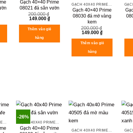
ime
Gạch 40×40 Prime
GẠCH 40X40 PRIME ĐÁ MỜ
ườn
08021 đá sân vườn
Gạch 40×40 Prime
Gạc
200.000
₫
08030 đá mờ vàng
08
urrent
Original
Current
149.000
₫
kem
rice
price
price
:
was:
is:
200.000
₫
Thêm vào giỏ
49.000 ₫.
200.000 ₫.
149.000 ₫.
Original
Current
149.000
₫
price
price
hàng
was:
is:
Thêm vào giỏ
200.000 ₫.
149.000 ₫.
hàng
-26%
GẠCH 40X40 PRIME ĐÁ MỜ
GẠCH 40X40 PRIME ĐÁ MỜ
ime
Gạch 40×40 Prime
GẠCH 40X40 PRIME ĐÁ MỜ