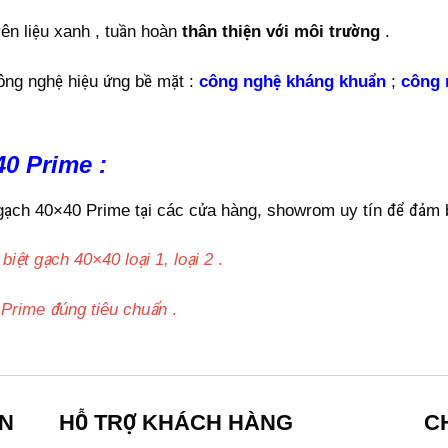
n liệu xanh , tuần hoàn
thân thiện với môi trường
.
ông nghệ hiệu ứng bề mặt :
công nghệ kháng khuẩn
;
công 
40 Prime :
h 40×40 Prime tại các cửa hàng, showrom uy tín để đảm bả
iệt gạch 40×40 loại 1, loại 2
.
0 Prime đúng tiêu chuẩn
.
ỀN
HỖ TRỢ KHÁCH HÀNG
C