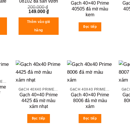
afe
08102 đá sân vườn
Gạch 40×40 Prime
Gạc
200.000
₫
40505 đá mờ màu
40
urrent
Original
Current
149.000
₫
kem
rice
price
price
:
was:
is:
Thêm vào giỏ
49.000 ₫.
200.000 ₫.
149.000 ₫.
Đọc tiếp
hàng
GẠCH 40X40 PRIME ĐÁ MỜ
ime
GẠCH 40X40 PRIME ĐÁ MỜ
GẠCH 40X40 PRIME ĐÁ MỜ
ở
Gạch 40×40 Prime
Gạch 40×40 Prime
Gạc
4425 đá mờ màu
8006 đá mờ màu
80
xám nhạt
xám
Đọc tiếp
Đọc tiếp