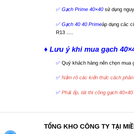
✅
Gạch Prime 40×40
sử dụng nguyê
✅
Gạch 40 40 Prime
áp dụng các c
R13 ….
♦ Lưu ý khi mua gạch 40×
✅
Quý khách hàng nên chọn mua gạc
✅
Nắm rõ các kiến thức cách phân b
✅
Phải ốp, lát thi công gạch 40×4
TỔNG KHO CÔNG TY TẠI MI