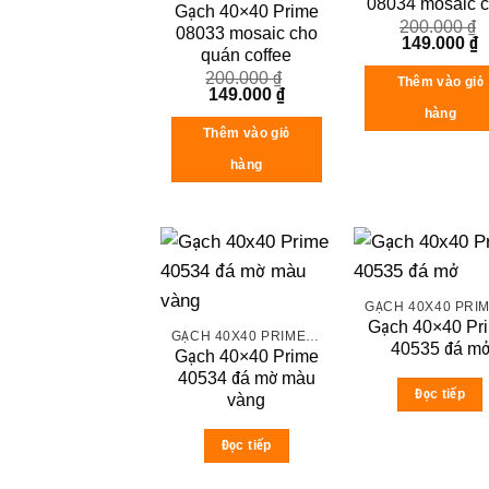
08034 mosaic c
Gạch 40×40 Prime
200.000
₫
08033 mosaic cho
Original
C
149.000
₫
quán coffee
price
p
was:
is
200.000
₫
Thêm vào giỏ
200.000 ₫.
1
Original
Current
149.000
₫
price
price
hàng
was:
is:
Thêm vào giỏ
200.000 ₫.
149.000 ₫.
hàng
Gạch 40×40 Pr
GẠCH 40X40 PRIME ĐÁ MỜ
40535 đá m
Gạch 40×40 Prime
40534 đá mờ màu
Đọc tiếp
vàng
Đọc tiếp