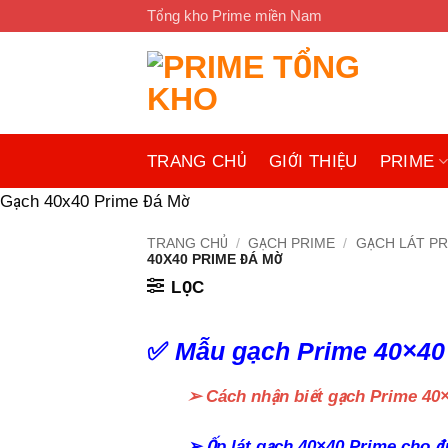
Bỏ
Tổng kho Prime miền Nam
qua
nội
dung
TRANG CHỦ
GIỚI THIỆU
PRIME
Gạch 40x40 Prime Đá Mờ
TRANG CHỦ
/
GẠCH PRIME
/
GẠCH LÁT PR
40X40 PRIME ĐÁ MỜ
LỌC
✅
Mẫu gạch Prime 40×40
➢ Cách nhận biết gạch Prime 40×4
➢ Ốp lát gạch 40×40 Prime cho đ