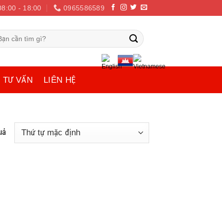
08:00 - 18:00
0965586589
m
ếm:
TƯ VẤN
LIÊN HỆ
uả