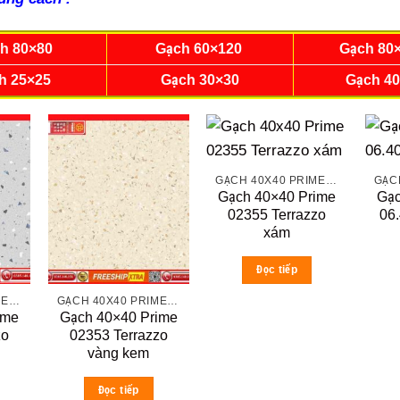
h 80×80
Gạch 60×120
Gạch 80
h 25×25
Gạch 30×30
Gạch 4
GẠCH 40X40 PRIME ĐÁ MỜ
Gạch 40×40 Prime
Gạc
02355 Terrazzo
06
xám
Đọc tiếp
GẠCH 40X40 PRIME ĐÁ MỜ
GẠCH 40X40 PRIME ĐÁ MỜ
ime
Gạch 40×40 Prime
zo
02353 Terrazzo
vàng kem
Đọc tiếp