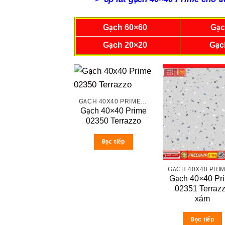
Gạch 60×60
Gạc
Gạch 20×20
Gạc
GẠCH 40X40 PRIME ĐÁ MỜ
Gạch 40×40 Prime
02350 Terrazzo
Đọc tiếp
Gạch 40×40 Pr
02351 Terraz
xám
Đọc tiếp