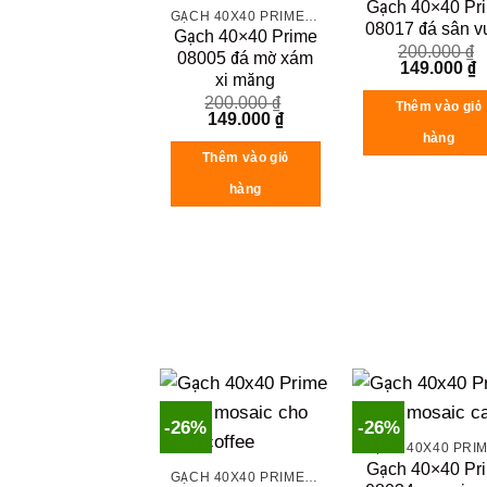
Gạch 40×40 Pr
GẠCH 40X40 PRIME ĐÁ MỜ
08017 đá sân v
Gạch 40×40 Prime
200.000
₫
08005 đá mờ xám
Original
C
149.000
₫
xi măng
price
p
was:
is
200.000
₫
Thêm vào giỏ
200.000 ₫.
1
Original
Current
149.000
₫
price
price
hàng
was:
is:
Thêm vào giỏ
200.000 ₫.
149.000 ₫.
hàng
-26%
-26%
Gạch 40×40 Pr
GẠCH 40X40 PRIME ĐÁ MỜ