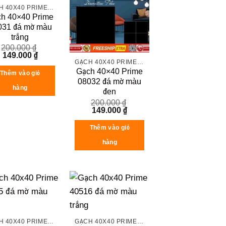
GẠCH 40X40 PRIME ĐÁ MỜ
h 40×40 Prime
031 đá mờ màu
trắng
200.000
₫
Original
Current
149.000
₫
price
price
GẠCH 40X40 PRIME ĐÁ MỜ
was:
is:
Gạch 40×40 Prime
Thêm vào giỏ
200.000 ₫.
149.000 ₫.
08032 đá mờ màu
hàng
đen
200.000
₫
Original
Current
149.000
₫
price
price
was:
is:
Thêm vào giỏ
200.000 ₫.
149.000 ₫.
hàng
GẠCH 40X40 PRIME ĐÁ MỜ
GẠCH 40X40 PRIME ĐÁ MỜ