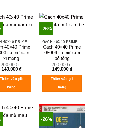
%
-26%
GẠCH 40X40 PRIME ĐÁ MỜ
GẠCH 40X40 PRIME ĐÁ MỜ
h 40×40 Prime
Gạch 40×40 Prime
003 đá mờ xám
08004 đá mờ xám
xi măng
bê tông
200.000
₫
200.000
₫
Original
Current
Original
Current
149.000
₫
149.000
₫
price
price
price
price
was:
is:
was:
is:
Thêm vào giỏ
Thêm vào giỏ
200.000 ₫.
149.000 ₫.
200.000 ₫.
149.000 ₫.
hàng
hàng
%
-26%