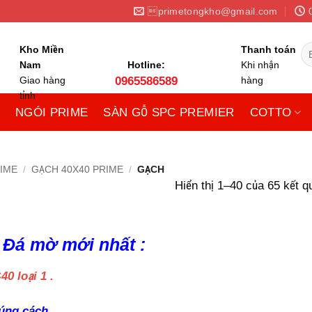
primetongkho@gmail.com
Tì
Kho Miền
Thanh toán
ki
Nam
Hotline:
Khi nhận
Giao hàng
0965586589
hàng
tỉnh
NGÓI PRIME
SÀN GỖ SPC PREMIER
COTTO
IME
/
GẠCH 40X40 PRIME
/
GẠCH
Hiển thị 1–40 của 65 kết q
 Đá mờ mới nhất :
0 loại 1 .
úng cách .