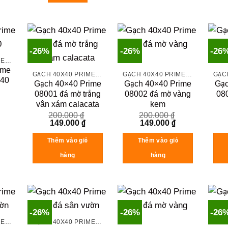
-26%
-26%
-26
GẠCH 40X40 PRIME ĐÁ MỜ
ime
GẠCH 40X40 PRIME ĐÁ MỜ
GẠCH 40X40 PRIME ĐÁ MỜ
040
Gạch 40×40 Prime
Gạch 40×40 Prime
Gạc
08001 đá mờ trắng
08002 đá mờ vàng
08
vân xám calacata
kem
200.000
₫
200.000
₫
Original
Current
Original
Current
149.000
₫
149.000
₫
price
price
price
price
was:
is:
was:
is:
Thêm vào giỏ
Thêm vào giỏ
200.000 ₫.
149.000 ₫.
200.000 ₫.
149.000 ₫.
hàng
hàng
-26%
-26%
-26
GẠCH 40X40 PRIME ĐÁ MỜ
GẠCH 40X40 PRIME ĐÁ MỜ