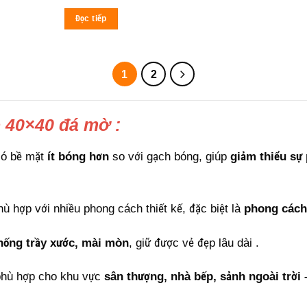
Đọc tiếp
1
2
e 40×40 đá mờ :
có bề mặt
ít bóng hơn
so với gạch bóng, giúp
giảm thiểu sự
 hợp với nhiều phong cách thiết kế, đặc biệt là
phong cách 
hống trầy xước, mài mòn
, giữ được vẻ đẹp lâu dài
.
hù hợp cho khu vực
sân thượng, nhà bếp, sảnh ngoài trời 