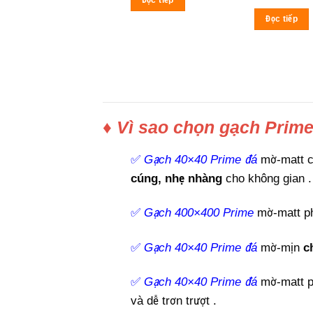
Đọc tiếp
Đọc tiếp
♦ Vì sao chọn gạch Prim
✅
Gạch 40×40 Prime
đá
mờ-matt 
cúng, nhẹ nhàng
cho không gian
.
✅
Gạch 400×400 Prime
mờ-matt phù
✅
Gạch 40×40 Prime
đá
mờ-mịn
c
✅
Gạch 40×40 Prime
đá
mờ-matt p
và dễ trơn trượt
.