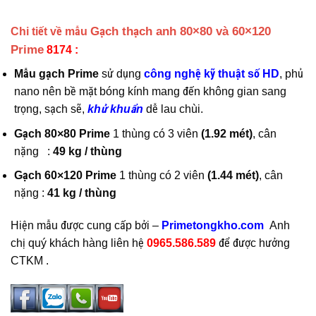
Gạch thạch anh 80×80 và 60×120
Chi tiết về mẫu
Prime
8174 :
Mẫu gạch Prime
sử dụng
công nghệ kỹ thuật số HD
, phủ
nano nên bề mặt bóng kính mang đến không gian sang
trọng, sạch sẽ,
khử khuẩn
dễ lau chùi.
Gạch 80×80 Prime
1 thùng có 3 viên
(1.92 mét)
, cân
nặng :
49 kg / thùng
Gạch 60×120 Prime
1 thùng có 2 viên
(1.44 mét)
, cân
nặng :
41 kg / thùng
Hiện mẫu
được cung cấp bởi –
Primetongkho.com
Anh
chị quý khách hàng liên hệ
0965.586.589
để được hưởng
CTKM .