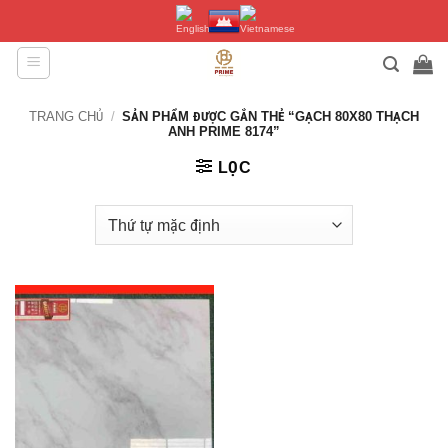
Bỏ
qua
nội
dung
TRANG CHỦ
/
SẢN PHẨM ĐƯỢC GẮN THẺ “GẠCH 80X80 THẠCH
ANH PRIME 8174”
LỌC