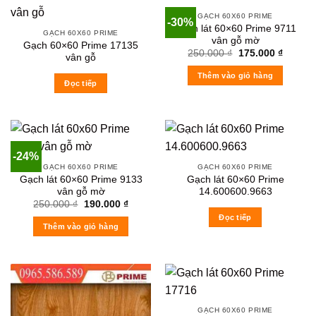
GẠCH 60X60 PRIME
-30%
Gạch lát 60×60 Prime 9711
GẠCH 60X60 PRIME
vân gỗ mờ
Gạch 60×60 Prime 17135
Original
Current
250.000
₫
175.000
₫
vân gỗ
price
price
was:
is:
Thêm vào giỏ hàng
250.000 ₫.
175.000
Đọc tiếp
-24%
GẠCH 60X60 PRIME
GẠCH 60X60 PRIME
Gạch lát 60×60 Prime 9133
Gạch lát 60×60 Prime
vân gỗ mờ
14.600600.9663
Original
Current
250.000
₫
190.000
₫
price
price
Đọc tiếp
was:
is:
Thêm vào giỏ hàng
250.000 ₫.
190.000 ₫.
GẠCH 60X60 PRIME