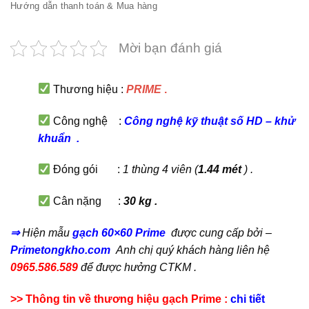
Hướng dẫn thanh toán & Mua hàng
Mời bạn đánh giá
Thương hiệu :
PRIME
.
Công nghệ :
C
ông nghệ kỹ thuật số HD
–
khử
khuẩn
.
Đóng gói :
1 thùng 4 viên (
1.44 mét
) .
Cân nặng :
30 kg .
⇒
Hiện mẫu
gạch 60×60 Prime
được cung cấp bởi –
Primetongkho.com
Anh chị quý khách hàng liên hệ
0965.586.589
để được hưởng CTKM .
>> Thông tin về thương hiệu gạch Prime :
chi tiết