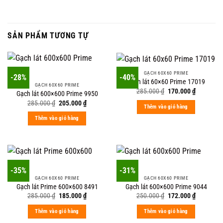
SẢN PHẨM TƯƠNG TỰ
GẠCH 60X60 PRIME
-28%
-40%
Gạch lát 60×60 Prime 17019
GẠCH 60X60 PRIME
Original
Current
285.000
₫
170.000
₫
Gạch lát 600×600 Prime 9950
price
price
Original
Current
285.000
₫
205.000
₫
was:
is:
Thêm vào giỏ hàng
price
price
285.000 ₫.
170.000 ₫
was:
is:
Thêm vào giỏ hàng
285.000 ₫.
205.000 ₫.
-35%
-31%
GẠCH 60X60 PRIME
GẠCH 60X60 PRIME
Gạch lát Prime 600×600 8491
Gạch lát 600×600 Prime 9044
Original
Current
Original
Current
285.000
₫
185.000
₫
250.000
₫
172.000
₫
price
price
price
price
was:
is:
was:
is:
Thêm vào giỏ hàng
Thêm vào giỏ hàng
285.000 ₫.
185.000 ₫.
250.000 ₫.
172.000 ₫