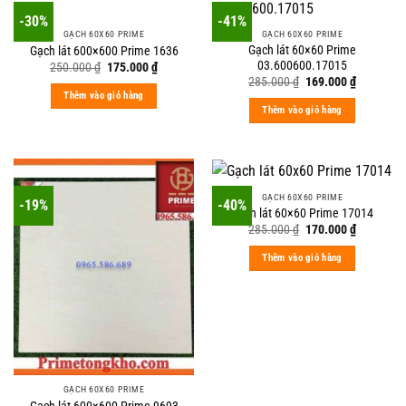
-30%
-41%
GẠCH 60X60 PRIME
GẠCH 60X60 PRIME
Gạch lát 60×60 Prime
Gạch lát 600×600 Prime 1636
03.600600.17015
Original
Current
250.000
₫
175.000
₫
price
price
Original
Current
285.000
₫
169.000
₫
was:
is:
price
price
Thêm vào giỏ hàng
250.000 ₫.
175.000 ₫.
was:
is:
Thêm vào giỏ hàng
285.000 ₫.
169.000 ₫
GẠCH 60X60 PRIME
-19%
-40%
Gạch lát 60×60 Prime 17014
Original
Current
285.000
₫
170.000
₫
price
price
was:
is:
Thêm vào giỏ hàng
285.000 ₫.
170.000 ₫
GẠCH 60X60 PRIME
Gạch lát 600×600 Prime 9693