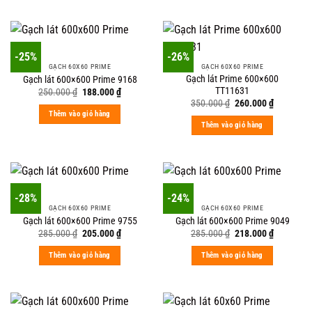
-25%
-26%
GẠCH 60X60 PRIME
GẠCH 60X60 PRIME
Gạch lát Prime 600×600
Gạch lát 600×600 Prime 9168
TT11631
Original
Current
250.000
₫
188.000
₫
price
price
Original
Current
350.000
₫
260.000
₫
was:
is:
price
price
Thêm vào giỏ hàng
250.000 ₫.
188.000 ₫.
was:
is:
Thêm vào giỏ hàng
350.000 ₫.
260.000 ₫
-28%
-24%
GẠCH 60X60 PRIME
GẠCH 60X60 PRIME
Gạch lát 600×600 Prime 9755
Gạch lát 600×600 Prime 9049
Original
Current
Original
Current
285.000
₫
205.000
₫
285.000
₫
218.000
₫
price
price
price
price
was:
is:
was:
is:
Thêm vào giỏ hàng
Thêm vào giỏ hàng
285.000 ₫.
205.000 ₫.
285.000 ₫.
218.000 ₫