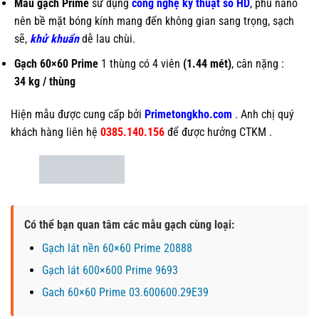
Mẫu gạch Prime
sử dụng
công nghệ kỹ thuật số HD
, phủ nano
nên bề mặt bóng kính mang đến không gian sang trọng, sạch
sẽ,
khử khuẩn
dễ lau chùi.
Gạch 60×60 Prime
1 thùng có 4 viên
(1.44 mét)
, cân nặng :
34 kg / thùng
Hiện mẫu
được cung cấp bởi
Primetongkho.com
. Anh chị quý
khách hàng liên hệ
0385.140.156
để được hưởng CTKM .
Có thể bạn quan tâm các mẫu gạch cùng loại:
Gạch lát nền 60×60 Prime 20888
Gạch lát 600×600 Prime 9693
Gach 60×60 Prime 03.600600.29E39