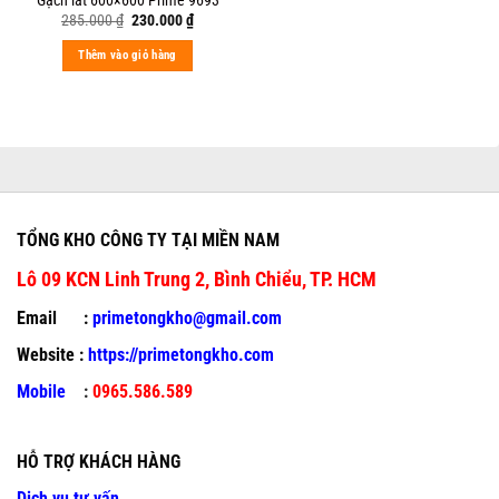
Original
Current
285.000
₫
230.000
₫
price
price
was:
is:
Thêm vào giỏ hàng
285.000 ₫.
230.000 ₫.
TỔNG KHO CÔNG TY TẠI MIỀN NAM
Lô 09 KCN Linh Trung 2, Bình Chiểu, TP. HCM
Email :
primetongkho@gmail.com
Website :
https://primetongkho.com
Mobile
:
0965.586.589
HỖ TRỢ KHÁCH HÀNG
Dịch vụ tư vấn