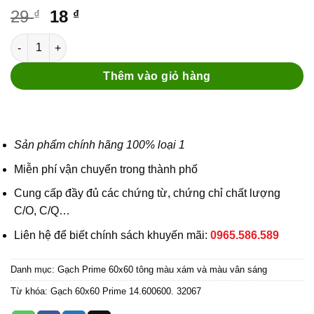
Original
Current
29
18
₫
₫
price
price
Gạch 60x60 Prime 14.600600.32067 số lượng
was:
is:
29 ₫.
18 ₫.
Thêm vào giỏ hàng
Sản phẩm chính hãng 100% loại 1
Miễn phí vận chuyển trong thành phố
Cung cấp đầy đủ các chứng từ, chứng chỉ chất lượng
C/O, C/Q…
Liên hệ để biết chính sách khuyến mãi:
0965.586.589
Danh mục:
Gạch Prime 60x60 tông màu xám và màu vân sáng
Từ khóa:
Gạch 60x60 Prime 14.600600. 32067