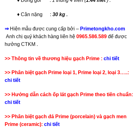
♦ Đóng gói :
1 thùng 4 viên (
1.44 mét
) .
♦ Cân nặng :
30 kg .
⇒
Hiện mẫu
được cung cấp bởi –
Primetongkho.com
Anh chị quý khách hàng liên hệ
0965.586.589
để được
hưởng CTKM .
>> Thông tin về thương hiệu gạch Prime :
chi tiết
>> Phân biệt gạch Prime loại 1, Prime loại 2, loại 3…..:
chi tiết
>> Hướng dẫn cách ốp lát gạch Prime theo tiên chuẩn:
chi tiết
>> Phân biệt gạch đá Prime (porcelain) và gạch men
Prime (ceramic):
chi tiết