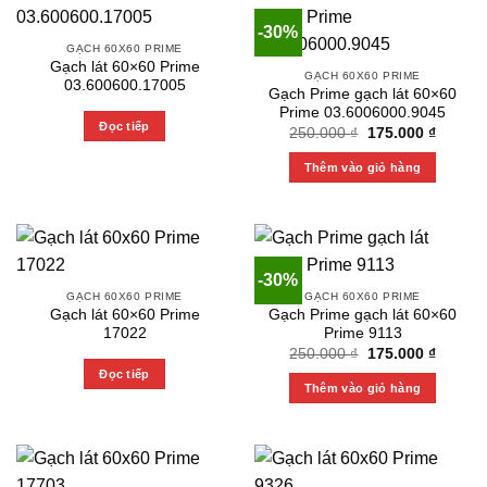
-30%
GẠCH 60X60 PRIME
Gạch lát 60×60 Prime
GẠCH 60X60 PRIME
03.600600.17005
Gạch Prime gạch lát 60×60
Prime 03.6006000.9045
Đọc tiếp
Original
Current
250.000
₫
175.000
₫
price
price
was:
is:
Thêm vào giỏ hàng
250.000 ₫.
175.000
-30%
GẠCH 60X60 PRIME
GẠCH 60X60 PRIME
Gạch lát 60×60 Prime
Gạch Prime gạch lát 60×60
17022
Prime 9113
Original
Current
250.000
₫
175.000
₫
price
price
Đọc tiếp
was:
is:
Thêm vào giỏ hàng
250.000 ₫.
175.000