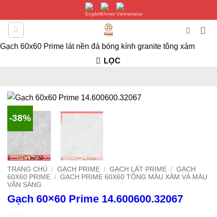
Bỏ
qua
nội
dung
Gạch 60x60 Prime lát nền đá bóng kính granite tông xám
LỌC
-38%
TRANG CHỦ
/
GẠCH PRIME
/
GẠCH LÁT PRIME
/
GẠCH
60X60 PRIME
/
GẠCH PRIME 60X60 TÔNG MÀU XÁM VÀ MÀU
VÂN SÁNG
Gạch 60×60 Prime 14.600600.32067