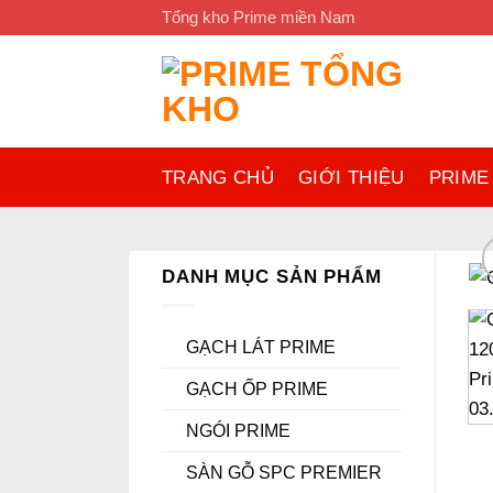
Bỏ
Tổng kho Prime miền Nam
qua
nội
dung
TRANG CHỦ
GIỚI THIỆU
PRIME
DANH MỤC SẢN PHẨM
GẠCH LÁT PRIME
GẠCH ỐP PRIME
NGÓI PRIME
SÀN GỖ SPC PREMIER