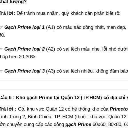
chất lượng?
Trả lời:
Để tránh mua nhầm, quý khách cần phân biệt rõ:
☞
Gạch Prime loại 1
(A1) có màu sắc đồng nhất, men đẹp,
đủ.
☞
Gạch Prime loại 2
(A2) có sai lệch màu nhẹ, lỗi nhỏ dướ
thấp hơn 20-30%.
☞
Gạch Prime loại 3
(A3) có sai lệch nhiều, không đảm bảo
Câu 6 : Kho gạch Prime tại Quận 12 (TP.HCM) có địa chỉ 
Trả lời :
Có, khu vực Quận 12 có hệ thống kho của
Primet
Linh Trung 2, Bình Chiểu, TP. HCM (thuộc khu vực Quận 12 
lớn chuyên cung cấp các dòng
gạch Prime
60x60, 80x80, 6