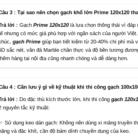
Câu 3 : Tại sao nên chọn gạch khổ lớn Prime 120x120 th
Trả lời :
Gạch
Prime
120x120
là lựa chọn thông thái vì đá
tế nhưng có mức giá phù hợp với ngân sách của người Việt
khúc,
gạch Prime
giúp bạn tiết kiệm từ 20-40% chi phí mà 
5D sắc nét, vân đá Marble chân thực và độ bền tương đương
thêm hàng tại nội địa cũng nhanh chóng và dễ dàng hơn.
Câu 4 : Cần lưu ý gì về kỹ thuật khi thi công gạch 100x
Trả lời :
Do đặc thù kích thước lớn, khi thi công
gạch 120x
2 nguyên tắc kỹ thuật:
☞ Sử dụng keo dán gạch: Không nên dùng xi măng truyền thố
nặng và đặc khít, cần độ bám dính chuyên dụng của keo.