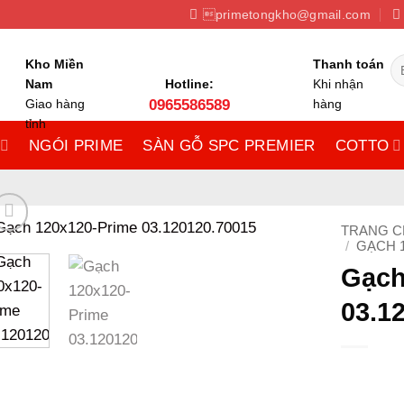
primetongkho@gmail.com
Tì
Kho Miền
Thanh toán
ki
Nam
Hotline:
Khi nhận
Giao hàng
0965586589
hàng
tỉnh
NGÓI PRIME
SÀN GỖ SPC PREMIER
COTTO
TRANG 
/
GẠCH 1
Gạch
03.1