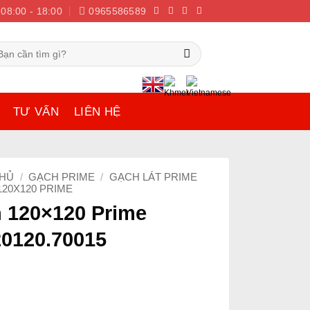
08:00 - 18:00
0965586589
m
ếm:
TƯ VẤN
LIÊN HỆ
CHỦ
/
GẠCH PRIME
/
GẠCH LÁT PRIME
20X120 PRIME
 120×120 Prime
20120.70015