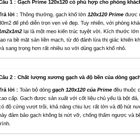
Câu 1 : Gạch Prime 120x120 có phù hợp cho phòng khách
Trả lời :
Thông thường, gạch khổ lớn
120x120
Prime
được ư
30m2 để phô diễn trọn vẹn vẻ đẹp. Tuy nhiên, với phòng kh
1m2x1m2
lại là một mẹo kiến trúc tuyệt vời. Kích thước lớn
tạo ra bề mặt sàn liền mạch, từ đó đánh lừa thị giác khiến k
và sang trọng hơn rất nhiều so với dùng gạch khổ nhỏ.
Câu 2 : Chất lượng xương gạch và độ bền của dòng gạ
Trả lời :
Toàn bộ dòng
gạch 120x120 của Prime
đều thuộc
cao cấp. Gạch được sản xuất với cốt liệu chủ yếu là bột đá
có độ cứng vượt trội, khả năng chịu lực rất lớn và độ hút 
này đảm bảo gạch không bị nứt vỡ, chống thấm ngược và bền
trình.