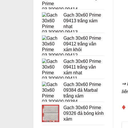
Gạch 30x60 Prime
09413 trắng xám
nhạt
Gạch 30x60 Prime
09412 trắng vân
xám khói
Gạch 30x60 Prime
09411 trắng vân
xám nhạt
⇒ 
Gạch 30x60 Prime
09384 đá Marbal
li
trắng xám
♦
Gạch 30x60 Prime
09326 đá bóng kính
xám