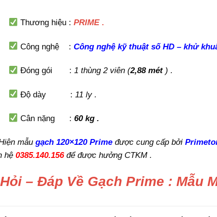
Thương hiệu :
PRIME
.
Công nghệ :
C
ông nghệ kỹ thuật số HD – khử kh
Đóng gói :
1 thùng 2 viên (
2,88 mét
) .
Độ dày :
11 ly .
Cân nặng :
60 kg .
Hiện mẫu
gạch 120×120 Prime
được cung cấp bởi
Primeto
ên hệ
0385.140.156
để được hưởng CTKM .
 Hỏi – Đáp Về Gạch Prime : Mẫu 