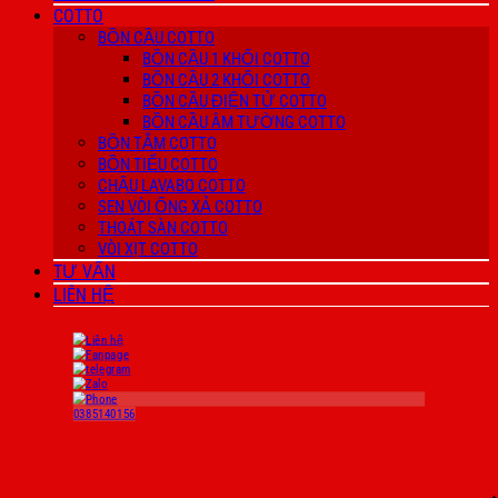
COTTO
BỒN CẦU COTTO
BỒN CẦU 1 KHỐI COTTO
BỒN CẦU 2 KHỐI COTTO
BỒN CẦU ĐIỆN TỬ COTTO
BỒN CẦU ÂM TƯỜNG COTTO
BỒN TẮM COTTO
BỒN TIỂU COTTO
CHẬU LAVABO COTTO
SEN VÒI ỐNG XẢ COTTO
THOÁT SÀN COTTO
VÒI XỊT COTTO
TƯ VẤN
LIÊN HỆ
0385140156