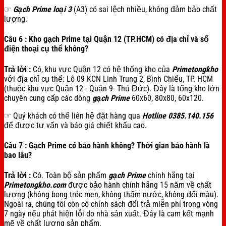
☞
Gạch Prime loại 3
(A3) có sai lệch nhiều, không đảm bảo chất
lượng.
Câu 6 : Kho gạch Prime tại Quận 12 (TP.HCM) có địa chỉ và số
điện thoại cụ thể không?
Trả lời :
Có, khu vực Quận 12 có hệ thống kho của
Primetongkho
với địa chỉ cụ thể: Lô 09 KCN Linh Trung 2, Bình Chiểu, TP. HCM
(thuộc khu vực Quận 12 - Quận 9- Thủ Đức). Đây là tổng kho lớn
chuyên cung cấp các dòng
gạch Prime
60x60, 80x80, 60x120.
☞ Quý khách có thể liên hệ đặt hàng qua
Hotline 0385.140.156
để được tư vấn và báo giá chiết khấu cao.
Câu 7 : Gạch Prime có bảo hành không? Thời gian bảo hành là
bao lâu?
Trả lời :
Có. Toàn bộ sản phẩm
gạch Prime
chính hãng tại
Primetongkho.com
được bảo hành chính hãng 15 năm về chất
lượng (không bong tróc men, không thấm nước, không đổi màu).
Ngoài ra, chúng tôi còn có chính sách đổi trả miễn phí trong vòng
7 ngày nếu phát hiện lỗi do nhà sản xuất. Đây là cam kết mạnh
mẽ về chất lượng sản phẩm.