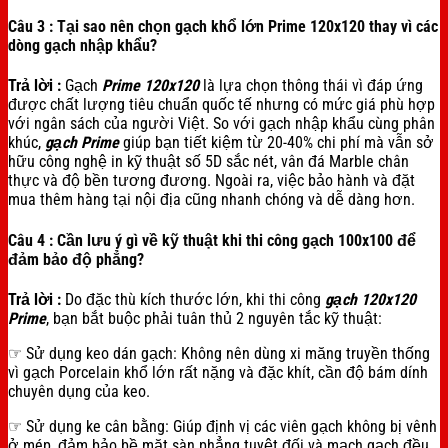
Câu 3 : Tại sao nên chọn gạch khổ lớn Prime 120x120 thay vì các
dòng gạch nhập khẩu?
Trả lời :
Gạch
Prime
120x120
là lựa chọn thông thái vì đáp ứng
được chất lượng tiêu chuẩn quốc tế nhưng có mức giá phù hợp
với ngân sách của người Việt. So với gạch nhập khẩu cùng phân
khúc,
gạch Prime
giúp bạn tiết kiệm từ 20-40% chi phí mà vẫn sở
hữu công nghệ in kỹ thuật số 5D sắc nét, vân đá Marble chân
thực và độ bền tương đương. Ngoài ra, việc bảo hành và đặt
mua thêm hàng tại nội địa cũng nhanh chóng và dễ dàng hơn.
Câu 4 : Cần lưu ý gì về kỹ thuật khi thi công gạch 100x100 để
đảm bảo độ phẳng?
Trả lời :
Do đặc thù kích thước lớn, khi thi công
gạch 120x120
Prime
, bạn bắt buộc phải tuân thủ 2 nguyên tắc kỹ thuật:
☞ Sử dụng keo dán gạch: Không nên dùng xi măng truyền thống
vì gạch Porcelain khổ lớn rất nặng và đặc khít, cần độ bám dính
chuyên dụng của keo.
☞ Sử dụng ke cân bằng: Giúp định vị các viên gạch không bị vênh
ở mép, đảm bảo bề mặt sàn phẳng tuyệt đối và mạch gạch đều