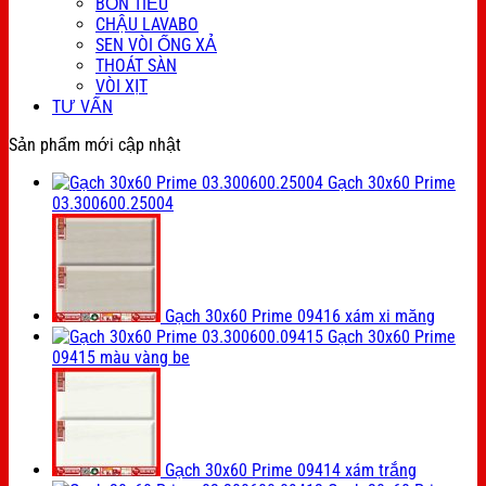
BỒN TIỂU
CHẬU LAVABO
SEN VÒI ỐNG XẢ
THOÁT SÀN
VÒI XỊT
TƯ VẤN
Sản phẩm mới cập nhật
Gạch 30x60 Prime
03.300600.25004
Gạch 30x60 Prime 09416 xám xi măng
Gạch 30x60 Prime
09415 màu vàng be
Gạch 30x60 Prime 09414 xám trắng