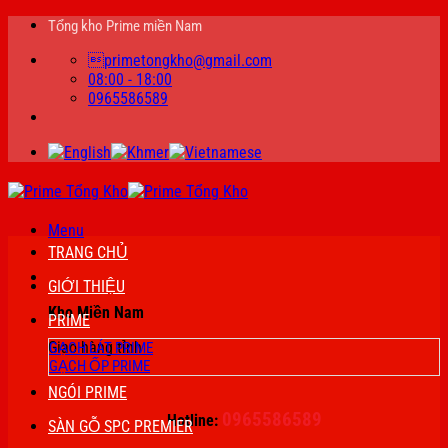
Bỏ
Tổng kho Prime miền Nam
qua
primetongkho@gmail.com
nội
08:00 - 18:00
dung
0965586589
Menu
TRANG CHỦ
GIỚI THIỆU
Kho Miền Nam
PRIME
Giao hàng tỉnh
GẠCH LÁT PRIME
GẠCH ỐP PRIME
NGÓI PRIME
0965586589
Hotline:
SÀN GỖ SPC PREMIER