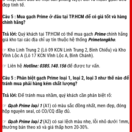
đẹp tinh tế.
Câu 5 : Mua gạch Prime ở đâu tại TP.HCM để có giá tốt và hàng
chính hãng?
Trả lời:
Quý khách tại TP.HCM có thể mua gạch
Prime
chính hãng
giá kho tại các địa chỉ uy tín thuộc hệ thống
Primetongkho
.
☞ Kho Linh Trung 2 (Lô 09 KCN Linh Trung 2, Bình Chiểu) và Kho
Vĩnh Lộc A (Lô 17 KCN Vĩnh Lộc A, Bình Chánh).
☞ Liên hệ
Hotline: 0385.140.156
để được tư vấn.
Câu 5 : Phân biệt gạch Prime loại 1, loại 2, loại 3 như thế nào để
tránh mua phải hàng kém chất lượng?
Trả lời:
Để tránh mua nhầm, quý khách cần phân biệt rõ:
☞
Gạch Prime loại 1
(A1) có màu sắc đồng nhất, men đẹp, đóng
hộp nguyên seal, có CO/CQ đầy đủ.
☞
Gạch Prime loại 2
(A2) có sai lệch màu nhẹ, lỗi nhỏ dưới 1mm,
thường bán theo xô và giá thấp hơn 20-30%.