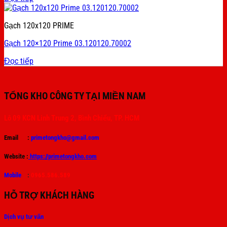
Gạch 120x120 PRIME
Gạch 120×120 Prime 03.120120.70002
Đọc tiếp
TỔNG KHO CÔNG TY TẠI MIỀN NAM
Lô 09 KCN Linh Trung 2, Bình Chiểu, TP. HCM
Email :
primetongkho@gmail.com
Website :
https://primetongkho.com
Mobile
:
0965.586.589
HỖ TRỢ KHÁCH HÀNG
Dịch vụ tư vấn