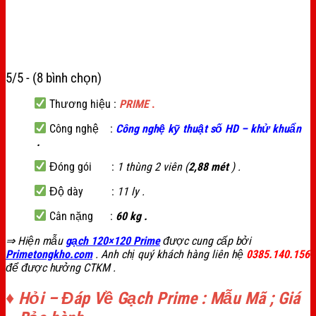
5/5 - (8 bình chọn)
Thương hiệu :
PRIME
.
Công nghệ :
C
ông nghệ kỹ thuật số HD – khử khuẩn
.
Đóng gói :
1 thùng 2 viên (
2,88 mét
) .
Độ dày :
11 ly .
Cân nặng :
60 kg .
⇒ Hiện mẫu
gạch 120×120 Prime
được cung cấp bởi
Primetongkho.com
. Anh chị quý khách hàng liên hệ
0385.140.156
để được hưởng CTKM .
♦ Hỏi – Đáp Về Gạch Prime : Mẫu Mã ; Giá