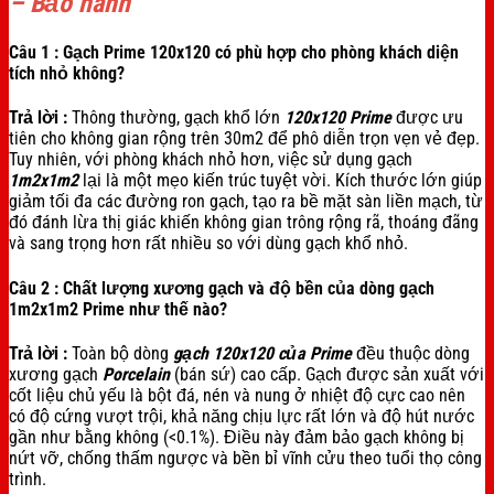
– Bảo hành
Câu 1 : Gạch Prime 120x120 có phù hợp cho phòng khách diện
tích nhỏ không?
Trả lời :
Thông thường, gạch khổ lớn
120x120
Prime
được ưu
tiên cho không gian rộng trên 30m2 để phô diễn trọn vẹn vẻ đẹp.
Tuy nhiên, với phòng khách nhỏ hơn, việc sử dụng gạch
1m2x1m2
lại là một mẹo kiến trúc tuyệt vời. Kích thước lớn giúp
giảm tối đa các đường ron gạch, tạo ra bề mặt sàn liền mạch, từ
đó đánh lừa thị giác khiến không gian trông rộng rã, thoáng đãng
và sang trọng hơn rất nhiều so với dùng gạch khổ nhỏ.
Câu 2 : Chất lượng xương gạch và độ bền của dòng gạch
1m2x1m2 Prime như thế nào?
Trả lời :
Toàn bộ dòng
gạch 120x120 của Prime
đều thuộc dòng
xương gạch
Porcelain
(bán sứ) cao cấp. Gạch được sản xuất với
cốt liệu chủ yếu là bột đá, nén và nung ở nhiệt độ cực cao nên
có độ cứng vượt trội, khả năng chịu lực rất lớn và độ hút nước
gần như bằng không (<0.1%). Điều này đảm bảo gạch không bị
nứt vỡ, chống thấm ngược và bền bỉ vĩnh cửu theo tuổi thọ công
trình.