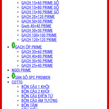
GẠCH 15×60 PRIME GỖ
GẠCH 15×80 PRIME GỖ
GẠCH 15×90 PRIME GỖ
GẠCH 20×120 PIRME
GẠCH 50×50 PRIME
Gạch 40×40 PRIME
GẠCH 30×30 PRIME
GẠCH 100×100 PRIME
GẠCH 120×120 PRIME
GẠCH ỐP PRIME
GẠCH 30×60 PRIME
GẠCH 40×80 PRIME
GẠCH 30×90 PRIME
GẠCH 25×40 PRIME
NGÓI PRIME
SÀN GỖ SPC PREMIER
COTTO
BỒN CẦU 1 KHỐI
BỒN CẦU 2 KHỐI
BỒN CẦU ĐIỆN TỬ
BỒN CẦU ÂM TƯỜNG
BỒN TẮM