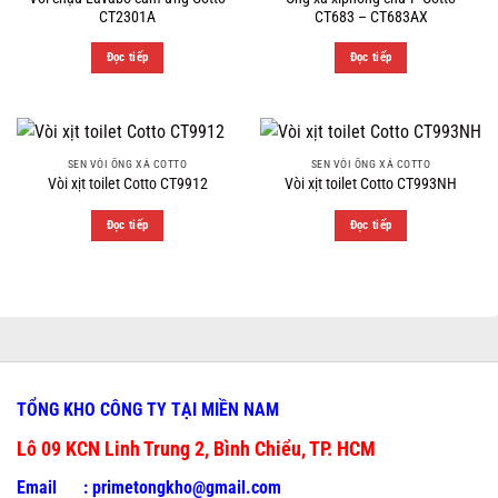
CT2301A
CT683 – CT683AX
Đọc tiếp
Đọc tiếp
SEN VÒI ỐNG XẢ COTTO
SEN VÒI ỐNG XẢ COTTO
Vòi xịt toilet Cotto CT9912
Vòi xịt toilet Cotto CT993NH
Đọc tiếp
Đọc tiếp
TỔNG KHO CÔNG TY TẠI MIỀN NAM
Lô 09 KCN Linh Trung 2, Bình Chiểu, TP. HCM
Email :
primetongkho@gmail.com