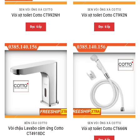
SEN VÒI ỐNG XẢ COTTO
SEN VÒI ỐNG XẢ COTTO
Vòi xịt toilet Cotto CT992NH
Vòi xịt toilet Cotto CT992N
Đọc tiếp
Đọc tiếp
BỒN CẦU COTTO
SEN VÒI ỐNG XẢ COTTO
Vòi chậu Lavabo cảm ứng Cotto
Vòi xịt toilet Cotto CT666N
CT4918DC
Đọc tiếp