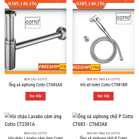
BỒN CẦU COTTO
SEN VÒI ỐNG XẢ COTTO
Ống xả xiphong Cotto CT685AX
Vòi xịt toilet Cotto CT981BR
Đọc tiếp
Đọc tiếp
BỒN CẦU COTTO
SEN VÒI ỐNG XẢ COTTO
Vòi chậu Lavabo cảm ứng Cotto
Ống xả xiphong chữ P Cotto