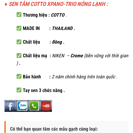
♦ SEN TẮM COTTO XPANO-TRIO NÓNG LẠNH
:
Thương hiệu :
COTTO
.
MADE IN :
THAILAND .
Chất liệu :
Đồng .
Chất liệu mạ :
NIKEN –
Crome
(bền vững với thời gian
)
.
Bảo hành :
2 năm chính hàng trên toàn quốc
.
Tay sen 3 chức năng
.
Có thể bạn quan tâm các mẫu gạch cùng loại: