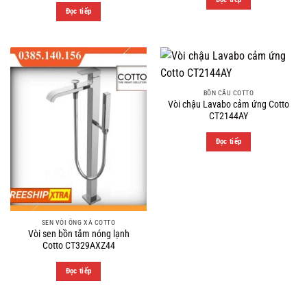
Đọc tiếp
BỒN CẦU COTTO
Vòi chậu Lavabo cảm ứng Cotto
CT2144AY
Đọc tiếp
SEN VÒI ỐNG XẢ COTTO
Vòi sen bồn tắm nóng lạnh
Cotto CT329AXZ44
Đọc tiếp