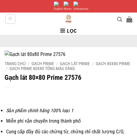
Bỏ
qua
nội
dung
LỌC
TRANG CHỦ
/
GẠCH PRIME
/
GẠCH LÁT PRIME
/
GẠCH 80X80 PRIME
/
GẠCH PRIME 80X80 TÔNG MÀU VÀNG
Gạch lát 80×80 Prime 27576
Sản phẩm chính hãng 100% loại 1
Miễn phí vận chuyển trong thành phố
Cung cấp đầy đủ các chứng từ, chứng chỉ chất lượng C/O,