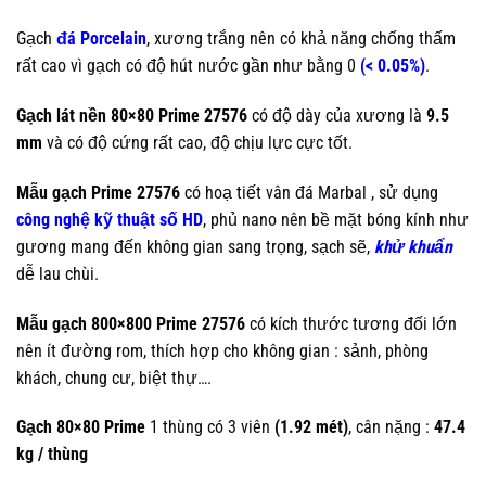
Gạch
đá Porcelain
, xương trắng nên có khả năng chống thấm
rất cao vì gạch có độ hút nước gần như bằng 0
(< 0.05%)
.
Gạch lát nền 80×80 Prime 27576
có độ dày của xương là
9.5
mm
và có độ cứng rất cao, độ chịu lực cực tốt.
Mẫu gạch Prime 27576
có hoạ tiết vân đá Marbal , sử dụng
công nghệ kỹ thuật số HD
, phủ nano nên bề mặt bóng kính như
gương mang đến không gian sang trọng, sạch sẽ,
khử khuẩn
dễ lau chùi.
Mẫu gạch 800×800 Prime 27576
có kích thước tương đối lớn
nên ít đường rom, thích hợp cho không gian : sảnh, phòng
khách, chung cư, biệt thự….
Gạch 80×80 Prime
1 thùng có 3 viên
(1.92 mét)
, cân nặng :
47.4
kg / thùng