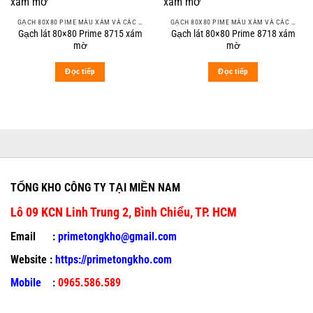
GẠCH 80X80 PIME MÀU XÁM VÀ CÁC MÀU VÂN SÁNG NHẸ
GẠCH 80X80 PIME MÀU XÁM VÀ CÁC MÀU VÂN SÁNG NHẸ
Gạch lát 80×80 Prime 8715 xám
Gạch lát 80×80 Prime 8718 xám
mờ
mờ
Đọc tiếp
Đọc tiếp
TỔNG KHO CÔNG TY TẠI MIỀN NAM
Lô 09 KCN Linh Trung 2, Bình Chiểu, TP. HCM
Email :
primetongkho@gmail.com
Website :
https://primetongkho.com
Mobile
:
0965.586.589