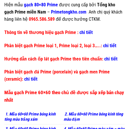
Hiện mẫu
gạch 80×80 Prime
được cung cấp bởi
Tổng kho
gạch Prime miền Nam
–
Primetongkho.com
Anh chị quý khách
hàng liên hệ
0965.586.589
để được hưởng CTKM.
Thông tin về thương hiệu gạch Prime :
chi tiết
Phân biệt gạch Prime loại 1, Prime loại 2, loại 3…..:
chi tiết
Hướng dẫn cách ốp lát gạch Prime theo tiên chuẩn:
chi tiết
Phân biệt gạch đá Prime (porcelain) và gạch men Prime
(ceramic):
chi tiết
Mẫu gạch Prime 60×60 theo chủ đề được sắp xếp bán chạy
nhất
1. Mẫu 60×60 Prime bóng kính
2. Mẫu 60×60 Prime bóng kính tông
tông màu trắng xám
màu đậm
3. Mẫu 60×60 Prime bóng kính
4. Mẫu 60×60 Prime màu xám – màu