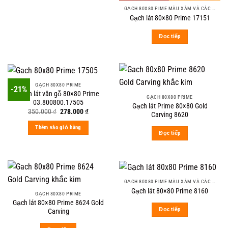
GẠCH 80X80 PIME MÀU XÁM VÀ CÁC MÀU VÂN SÁNG NHẸ
Gạch lát 80×80 Prime 17151
Đọc tiếp
GẠCH 80X80 PRIME
-21%
Gạch lát vân gỗ 80×80 Prime
GẠCH 80X80 PRIME
03.800800.17505
Gạch lát Prime 80×80 Gold
Original
Current
350.000
₫
278.000
₫
Carving 8620
price
price
was:
is:
Thêm vào giỏ hàng
350.000 ₫.
278.000 ₫.
Đọc tiếp
GẠCH 80X80 PIME MÀU XÁM VÀ CÁC MÀU VÂN SÁNG NHẸ
Gạch lát 80×80 Prime 8160
GẠCH 80X80 PRIME
Gạch lát 80×80 Prime 8624 Gold
Đọc tiếp
Carving