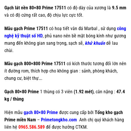
Gạch lát nền 80×80 Prime 17511
có độ dày của xương là
9.5 mm
và có độ cứng rất cao, độ chịu lực cực tốt.
Mẫu gạch Prime 17511
có hoạ tiết vân đá Marbal , sử dụng
công
nghệ kỹ thuật số HD
, phủ nano nên bề mặt bóng kính như gương
mang đến không gian sang trọng, sạch sẽ,
khử khuẩn
dễ lau
chùi.
Mẫu gạch 800×800 Prime 17511
có kích thước tương đối lớn nên
ít đường rom, thích hợp cho không gian : sảnh, phòng khách,
chung cư, biệt thự….
Gạch 80×80 Prime
1 thùng có 3 viên
(1.92 mét)
, cân nặng :
47.4
kg / thùng
Hiện mẫu
gạch 80×80 Prime
được cung cấp bởi
Tổng kho gạch
Prime miền Nam
–
Primetongkho.com
Anh chị quý khách hàng
liên hệ
0965.586.589
để được hưởng CTKM.