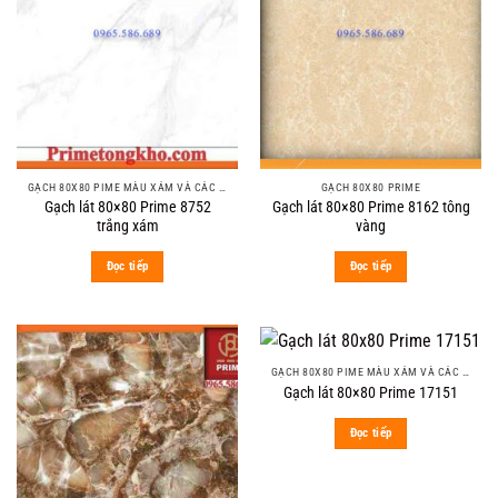
GẠCH 80X80 PIME MÀU XÁM VÀ CÁC MÀU VÂN SÁNG NHẸ
GẠCH 80X80 PRIME
Gạch lát 80×80 Prime 8752
Gạch lát 80×80 Prime 8162 tông
trắng xám
vàng
Đọc tiếp
Đọc tiếp
GẠCH 80X80 PIME MÀU XÁM VÀ CÁC MÀU VÂN SÁNG NHẸ
Gạch lát 80×80 Prime 17151
Đọc tiếp