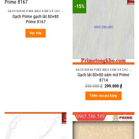
-15%
GẠCH 80X80 PIME MÀU XÁM VÀ CÁC MÀU VÂN SÁNG NHẸ
Gạch Prime gạch lát 80×80
Prime 8167
Đọc tiếp
GẠCH 80X80 PIME MÀU XÁM VÀ CÁC MÀU VÂN SÁNG NHẸ
Gạch lát 80×80 xám mờ Prime
8714
Original
Current
350.000
₫
299.000
₫
price
price
was:
is:
Thêm vào giỏ hàng
350.000 ₫.
299.000 ₫