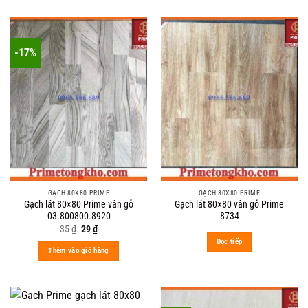
-17%
GẠCH 80X80 PRIME
GẠCH 80X80 PRIME
Gạch lát 80×80 Prime vân gỗ
Gạch lát 80×80 vân gỗ Prime
03.800800.8920
8734
Original
Current
35
₫
29
₫
price
price
Đọc tiếp
was:
is:
Thêm vào giỏ hàng
35 ₫.
29 ₫.