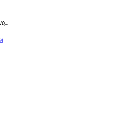
C/Q…
54