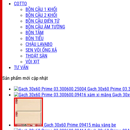
COTTO
BỒN CẦU 1 KHỐI
BỒN CẦU 2 KHỐI
BỒN CẦU ĐIỆN TỬ
BỒN CẦU ÂM TƯỜNG
BỒN TẮM
BỒN TIỂU
CHẬU LAVABO
SEN VÒI ỐNG XẢ
THOÁT SÀN
VÒI XỊT
TƯ VẤN
Sản phẩm mới cập nhật
Gạch 30x60 Prime 03.
Gạch 30x
Gạch 30x60 Prime 09415 màu vàng be