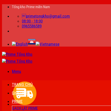
Bỏ
Tổng kho Prime miền Nam
qua
primetongkho@gmail.com
nội
08:00 - 18:00
dung
0965586589
Menu
TRANG CHỦ
GIỚI THIỆU
PRIME
GẠCH LÁT PRIME