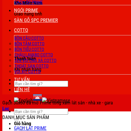
GẠCH ỐP PRIME
Kho Miền Nam
NGÓI PRIME
Giao hàng tỉnh
SÀN GỖ SPC PREMIER
COTTO
BỒN CẦU COTTO
BỒN TẮM COTTO
BỒN TIỂU COTTO
CHẬU LAVABO COTTO
Thanh toán
SEN VÒI ỐNG XẢ COTTO
THOÁT SÀN COTTO
Khi nhận hàng
VÒI XỊT COTTO
TƯ VẤN
Tìm
kiếm:
LIÊN HỆ
Gạch 30x60 đá mờ Prime tông xám lát sân - nhà xe - gara
Lọc
Tìm
kiếm:
DANH MỤC SẢN PHẨM
Giỏ hàng
GẠCH LÁT PRIME