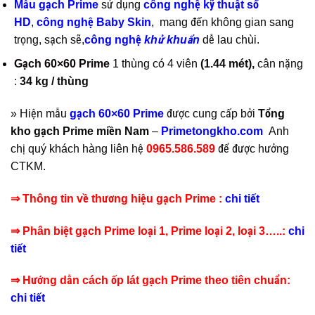
Mẫu gạch Prime
sử dụng
công nghệ kỹ thuật số
HD
,
công nghệ Baby Skin
, mang đến không gian sang
trọng, sạch sẽ,
công nghệ
khử khuẩn
dễ lau chùi.
Gạch 60×60 Prime
1 thùng có 4 viên
(1.44 mét),
cân nặng
:
34 kg / thùng
» Hiện mẫu
gạch 60×60 Prime
được cung cấp bởi
Tổng
kho gạch Prime miền Nam
–
Primetongkho.com
Anh
chị quý khách hàng liên hệ
0965.586.589
để được hưởng
CTKM.
⇒ Thông tin về thương hiệu gạch Prime :
chi tiết
⇒ Phân biệt gạch Prime loại 1, Prime loại 2, loại 3…..:
chi
tiết
⇒ Hướng dẫn cách ốp lát gạch Prime theo tiên chuẩn:
chi tiết