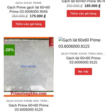
Gạch lát 60×60 Prime 9674
GẠCH 60X60 PRIME
Original
Current
250.000
₫
185.000
₫
Gạch Prime gạch lát 60×60
price
price
Prime 03.6006000.9045
was:
is:
Thêm vào giỏ hàng
250.000 ₫.
185.000
Original
Current
250.000
₫
175.000
₫
price
price
was:
is:
Thêm vào giỏ hàng
250.000 ₫.
175.000 ₫.
-26%
GẠCH PRIME 60X60 TÔNG MÀU XÁM VÀ MÀU VÂN SÁNG
Gạch lát 60×60 Prime
03.6006000.9115
Đọc tiếp
GẠCH 60X60 PRIME MÀU TRẮNG VÂN XÁM CALACATA
Gạch Prime 60×60 Prime
03.6006000.9120