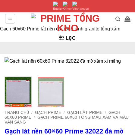
Bỏ
qua
nội
dung
Gạch 60x60 Prime lát nền đá bóng kính granite tông xám
LỌC
TRANG CHỦ
/
GẠCH PRIME
/
GẠCH LÁT PRIME
/
GẠCH
60X60 PRIME
/
GẠCH PRIME 60X60 TÔNG MÀU XÁM VÀ MÀU
VÂN SÁNG
Gạch lát nền 60×60 Prime 32022 đá mờ