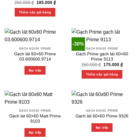
Original
Current
250.000
₫
185.000
₫
price
price
was:
is:
Thêm vào giỏ hàng
250.000 ₫.
185.000 ₫.
-30%
GẠCH 60X60 PRIME
GẠCH 60X60 PRIME
Gạch lát 60×60 Prime
Gạch Prime gạch lát 60×60
03.600600.9714
Prime 9113
Original
Current
250.000
₫
175.000
₫
price
price
Đọc tiếp
was:
is:
Thêm vào giỏ hàng
250.000 ₫.
175.000
GẠCH 60X60 PRIME
GẠCH 60X60 PRIME
Gạch lát 60×60 Matt Prime
Gạch lát 60×60 Prime 9326
9103
Đọc tiếp
Đọc tiếp