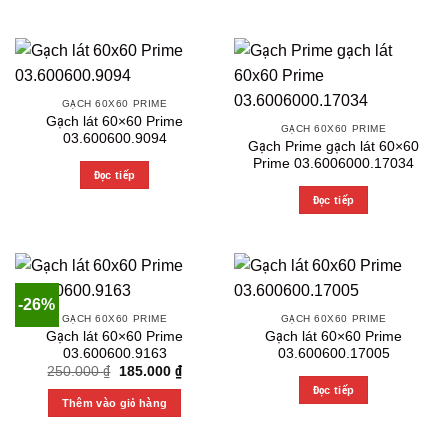
GẠCH 60X60 PRIME
Gạch lát 60×60 Prime
GẠCH 60X60 PRIME
03.600600.9094
Gạch Prime gạch lát 60×60
Prime 03.6006000.17034
Đọc tiếp
Đọc tiếp
-26%
GẠCH 60X60 PRIME
GẠCH 60X60 PRIME
Gạch lát 60×60 Prime
Gạch lát 60×60 Prime
03.600600.9163
03.600600.17005
Original
Current
250.000
₫
185.000
₫
price
price
Đọc tiếp
was:
is:
Thêm vào giỏ hàng
250.000 ₫.
185.000 ₫.