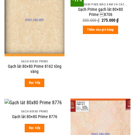
GẠCH 80X80 PIME MÀU XÁM VÀ CÁC MÀU VÂN SÁNG NHẸ
Gạch Prime gạch lát 80×80
Prime 8706
Original
Current
330.000
₫
275.000
₫
price
price
was:
is:
Thêm vào giỏ hàng
330.000 ₫.
275.000 ₫
GẠCH 80X80 PRIME
Gạch lát 80×80 Prime 8162 tông
vàng
Đọc tiếp
GẠCH 80X80 PRIME
Gạch lát 80×80 Prime 8776
Đọc tiếp