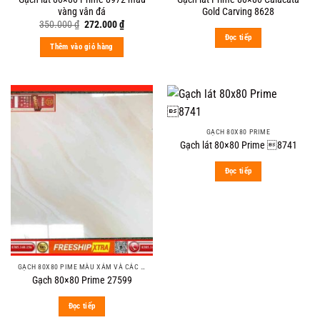
vàng vân đá
Gold Carving 8628
Original
Current
350.000
₫
272.000
₫
price
price
Đọc tiếp
was:
is:
Thêm vào giỏ hàng
350.000 ₫.
272.000 ₫.
GẠCH 80X80 PRIME
Gạch lát 80×80 Prime 8741
Đọc tiếp
GẠCH 80X80 PIME MÀU XÁM VÀ CÁC MÀU VÂN SÁNG NHẸ
Gạch 80×80 Prime 27599
Đọc tiếp