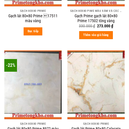
GẠCH 80X80 PRIME
GẠCH 80X80 PIME MÀU XÁM VÀ CÁC MÀU VÂN SÁNG NHẸ
Gạch lát 80×80 Prime 17511
Gạch Prime gạch lát 80×80
màu vàng
Prime 17502 tông vàng
Original
Current
330.000
₫
273.000
₫
price
price
Đọc tiếp
was:
is:
Thêm vào giỏ hàng
330.000 ₫.
273.000 ₫
-22%
GẠCH 80X80 PRIME
GẠCH 80X80 PRIME
Gạch lát 80×80 Prime 8972 màu
Gạch lát Prime 80×80 Calacata