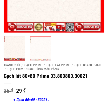
TRANG CHỦ
/
GẠCH PRIME
/
GẠCH LÁT PRIME
/
GẠCH 80X80 PRIME
/
GẠCH PRIME 80X80 TÔNG MÀU VÀNG
Gạch lát 80×80 Prime 03.800800.30021
Original
Current
35
₫
29
₫
price
price
♦ Gạch 60×60 : 30021 .
was:
is: