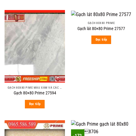
GẠCH 80X80 PRIME
Gạch lát 80×80 Prime 27577
Đọc tiếp
GẠCH 80X80 PIME MÀU XÁM VÀ CÁC MÀU VÂN SÁNG NHẸ
Gạch 80×80 Prime 27594
Đọc tiếp
-17%