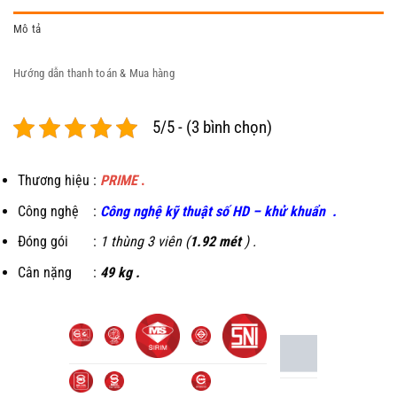
Mô tả
Hướng dẫn thanh toán & Mua hàng
5/5 - (3 bình chọn)
Thương hiệu :
PRIME
.
Công nghệ :
C
ông nghệ kỹ thuật số HD
–
khử khuẩn
.
Đóng gói :
1 thùng 3 viên (
1.92 mét
) .
Cân nặng :
49 kg .