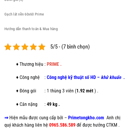
Gạch lát nền 60x60 Prime
Hướng dẫn thanh toán & Mua hàng
5/5 - (7 bình chọn)
♦ Thương hiệu :
PRIME .
♦ Công nghệ :
C
ông nghệ kỹ thuật số HD
–
khử khuẩn
.
♦ Đóng gói : 1 thùng 3 viên (
1.92 mét
) .
♦ Cân nặng :
49 kg .
⇒
Hiện mẫu
được cung cấp bởi –
Primetongkho.com
Anh chị
quý khách hàng liên hệ
0965.586.589
để được hưởng CTKM .