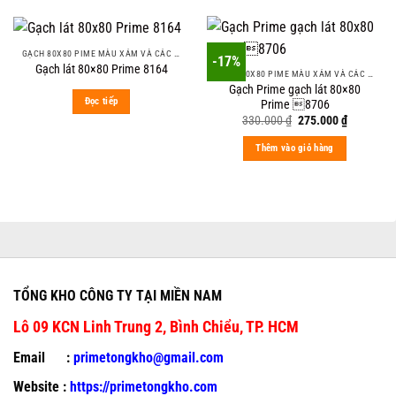
GẠCH 80X80 PIME MÀU XÁM VÀ CÁC MÀU VÂN SÁNG NHẸ
-17%
Gạch lát 80×80 Prime 8164
GẠCH 80X80 PIME MÀU XÁM VÀ CÁC MÀU VÂN SÁNG NHẸ
Gạch Prime gạch lát 80×80
Đọc tiếp
Prime 8706
Original
Current
330.000
₫
275.000
₫
price
price
was:
is:
Thêm vào giỏ hàng
330.000 ₫.
275.000 ₫
TỔNG KHO CÔNG TY TẠI MIỀN NAM
Lô 09 KCN Linh Trung 2, Bình Chiểu, TP. HCM
Email :
primetongkho@gmail.com
Website :
https://primetongkho.com