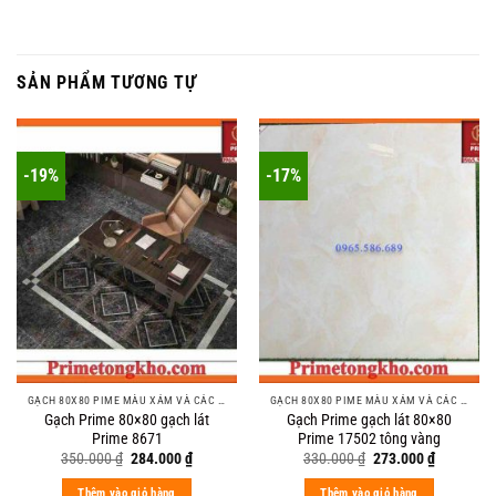
SẢN PHẨM TƯƠNG TỰ
-19%
-17%
GẠCH 80X80 PIME MÀU XÁM VÀ CÁC MÀU VÂN SÁNG NHẸ
GẠCH 80X80 PIME MÀU XÁM VÀ CÁC MÀU VÂN SÁNG NHẸ
Gạch Prime 80×80 gạch lát
Gạch Prime gạch lát 80×80
Prime 8671
Prime 17502 tông vàng
Original
Current
Original
Current
350.000
₫
284.000
₫
330.000
₫
273.000
₫
price
price
price
price
was:
is:
was:
is:
Thêm vào giỏ hàng
Thêm vào giỏ hàng