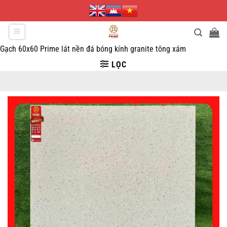
Bỏ
qua
nội
dung
Gạch 60x60 Prime lát nền đá bóng kính granite tông xám
LỌC