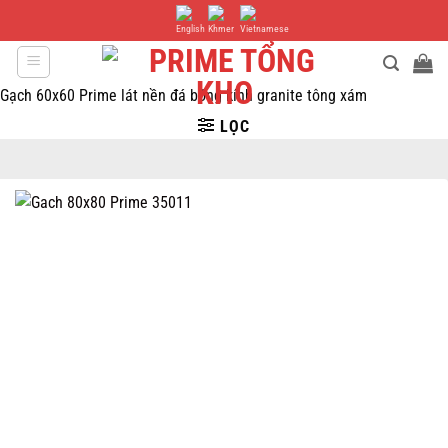
Bỏ
qua
nội
dung
Gạch 60x60 Prime lát nền đá bóng kính granite tông xám
LỌC