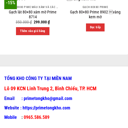
-15%
GẠCH 80X80 PIME MÀU XÁM VÀ CÁC MÀU VÂN SÁNG NHẸ
GẠCH 80X80 PRIME
Gạch lát 80×80 xám mờ Prime
Gạch 80×80 Prime 8902 vàng
8714
kem mờ
Original
Current
350.000
₫
299.000
₫
price
price
Đọc tiếp
was:
is:
Thêm vào giỏ hàng
350.000 ₫.
299.000 ₫.
TỔNG KHO CÔNG TY TẠI MIỀN NAM
Lô 09 KCN Linh Trung 2, Bình Chiểu, TP. HCM
Email :
primetongkho@gmail.com
Website :
https://primetongkho.com
Mobile
:
0965.586.589