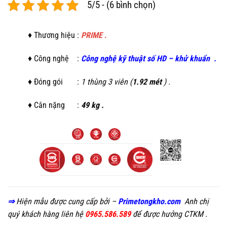
5/5 - (6 bình chọn)
♦ Thương hiệu :
PRIME
.
♦ Công nghệ :
C
ông nghệ kỹ thuật số HD
–
khử khuẩn
.
♦ Đóng gói :
1 thùng 3 viên (
1.92 mét
) .
♦ Cân nặng :
49 kg .
⇒
Hiện mẫu
được cung cấp bởi –
Primetongkho.com
Anh chị
quý khách hàng liên hệ
0965.586.589
để được hưởng CTKM .