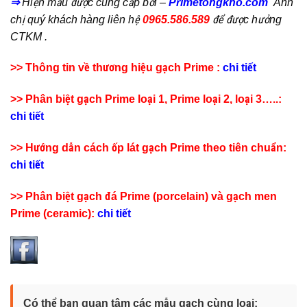
⇒
Hiện mẫu
được cung cấp bởi –
Primetongkho.com
Anh
chị quý khách hàng liên hệ
0965.586.589
để được hưởng
CTKM .
>> Thông tin về thương hiệu gạch Prime :
chi tiết
>> Phân biệt gạch Prime loại 1, Prime loại 2, loại 3…..:
chi tiết
>> Hướng dẫn cách ốp lát gạch Prime theo tiên chuẩn:
chi tiết
>> Phân biệt gạch đá Prime (porcelain) và gạch men
Prime (ceramic):
chi tiết
Có thể bạn quan tâm các mẫu gạch cùng loại: