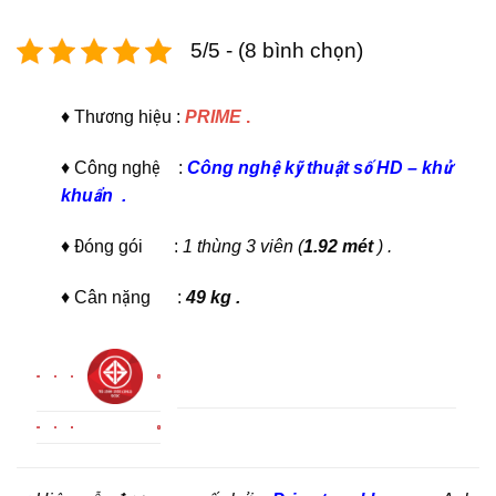
5/5 - (8 bình chọn)
♦ Thương hiệu :
PRIME
.
♦ Công nghệ :
C
ông nghệ kỹ thuật số HD
–
khử
khuẩn
.
♦ Đóng gói :
1 thùng 3 viên (
1.92 mét
) .
♦ Cân nặng :
49 kg .