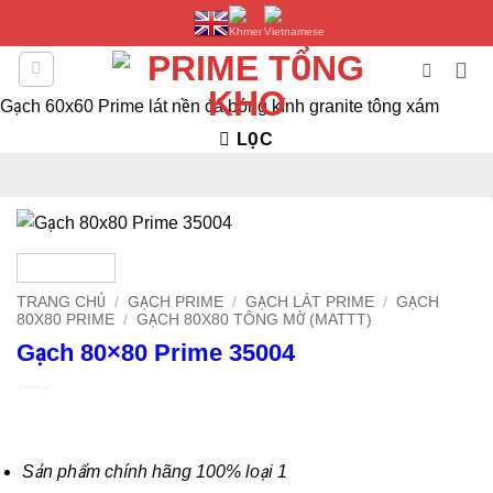
Bỏ
qua
nội
dung
Gạch 60x60 Prime lát nền đá bóng kính granite tông xám
LỌC
TRANG CHỦ
/
GẠCH PRIME
/
GẠCH LÁT PRIME
/
GẠCH
80X80 PRIME
/
GẠCH 80X80 TÔNG MỜ (MATTT)
Gạch 80×80 Prime 35004
Sản phẩm chính hãng 100% loại 1