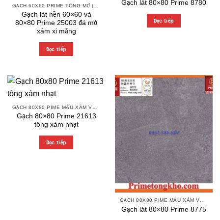
Gạch lát 80×80 Prime 8780
GẠCH 60X60 PRIME TÔNG MỜ (MATT)
Gạch lát nền 60×60 và
Đọc tiếp
80×80 Prime 25003 đá mờ
xám xi măng
Đọc tiếp
GẠCH 80X80 PIME MÀU XÁM VÀ CÁC MÀU VÂN SÁNG NHẸ
Gạch 80×80 Prime 21613
tông xám nhạt
Đọc tiếp
GẠCH 80X80 PIME MÀU XÁM VÀ CÁC MÀU VÂN SÁNG NHẸ
Gạch lát 80×80 Prime 8775