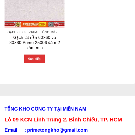
GẠCH 60X60 PRIME TÔNG MỜ (MATT)
Gạch lát nền 60×60 và
80×80 Prime 25006 đá mờ
xám mịn
Đọc tiếp
TỔNG KHO CÔNG TY TẠI MIỀN NAM
Lô 09 KCN Linh Trung 2, Bình Chiểu, TP. HCM
Email :
primetongkho@gmail.com