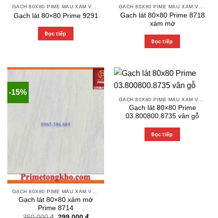
GẠCH 80X80 PIME MÀU XÁM VÀ CÁC MÀU VÂN SÁNG NHẸ
GẠCH 80X80 PIME MÀU XÁM VÀ CÁC MÀU VÂN SÁNG NHẸ
Gạch lát 80×80 Prime 8718
Gạch lát 80×80 Prime 9291
xám mờ
Đọc tiếp
Đọc tiếp
-15%
GẠCH 80X80 PIME MÀU XÁM VÀ CÁC MÀU VÂN SÁNG NHẸ
Gạch lát 80×80 Prime
03.800800.8735 vân gỗ
Đọc tiếp
GẠCH 80X80 PIME MÀU XÁM VÀ CÁC MÀU VÂN SÁNG NHẸ
Gạch lát 80×80 xám mờ
Prime 8714
Original
Current
350.000
₫
299.000
₫