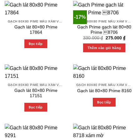
-17%
GẠCH 80X80 PIME MÀU XÁM VÀ CÁC MÀU VÂN SÁNG NHẸ
GẠCH 80X80 PIME MÀU XÁM VÀ CÁC MÀU VÂN SÁNG NHẸ
Gạch lát 80×80 Prime
Gạch Prime gạch lát 80×80
17864
Prime 8706
Original
Current
330.000
₫
275.000
₫
price
price
Đọc tiếp
was:
is:
Thêm vào giỏ hàng
330.000 ₫.
275.000
GẠCH 80X80 PIME MÀU XÁM VÀ CÁC MÀU VÂN SÁNG NHẸ
GẠCH 80X80 PIME MÀU XÁM VÀ CÁC MÀU VÂN SÁNG NHẸ
Gạch lát 80×80 Prime
Gạch lát 80×80 Prime 8160
17151
Đọc tiếp
Đọc tiếp