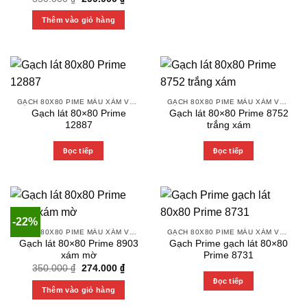
price
price
was:
is:
Thêm vào giỏ hàng
350.000 ₫.
299.000 ₫.
GẠCH 80X80 PIME MÀU XÁM VÀ CÁC MÀU VÂN SÁNG NHẸ
GẠCH 80X80 PIME MÀU XÁM VÀ CÁC MÀU VÂN SÁNG NHẸ
Gạch lát 80×80 Prime
Gạch lát 80×80 Prime 8752
12887
trắng xám
Đọc tiếp
Đọc tiếp
-22%
GẠCH 80X80 PIME MÀU XÁM VÀ CÁC MÀU VÂN SÁNG NHẸ
GẠCH 80X80 PIME MÀU XÁM VÀ CÁC MÀU VÂN SÁNG NHẸ
Gạch lát 80×80 Prime 8903
Gạch Prime gạch lát 80×80
xám mờ
Prime 8731
Original
Current
350.000
₫
274.000
₫
price
price
Đọc tiếp
was:
is:
Thêm vào giỏ hàng
350.000 ₫.
274.000 ₫.