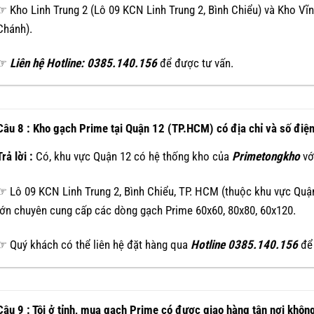
☞ Kho Linh Trung 2 (Lô 09 KCN Linh Trung 2, Bình Chiểu) và Kho Vĩ
Chánh).
☞
Liên hệ Hotline: 0385.140.156
để được tư vấn.
Câu 8 : Kho gạch Prime tại Quận 12 (TP.HCM) có địa chỉ và số điện
Trả lời :
Có, khu vực Quận 12 có hệ thống kho của
Primetongkho
với
☞ Lô 09 KCN Linh Trung 2, Bình Chiểu, TP. HCM (thuộc khu vực Quận
lớn chuyên cung cấp các dòng gạch Prime 60x60, 80x80, 60x120.
☞ Quý khách có thể liên hệ đặt hàng qua
Hotline 0385.140.156
để
Câu 9 : Tôi ở tỉnh, mua gạch Prime có được giao hàng tận nơi khôn