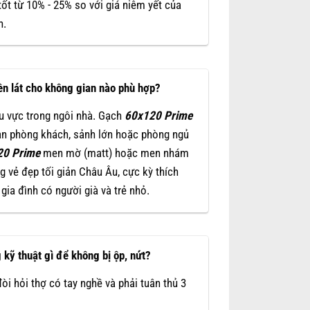
ốt từ 10% - 25% so với giá niêm yết của
n.
n lát cho không gian nào phù hợp?
u vực trong ngôi nhà. Gạch
60x120
Prime
an phòng khách, sảnh lớn hoặc phòng ngủ
20
Prime
men mờ (matt) hoặc men nhám
ng vẻ đẹp tối giản Châu Âu, cực kỳ thích
ia đình có người già và trẻ nhỏ.
 kỹ thuật gì để không bị ộp, nứt?
òi hỏi thợ có tay nghề và phải tuân thủ 3