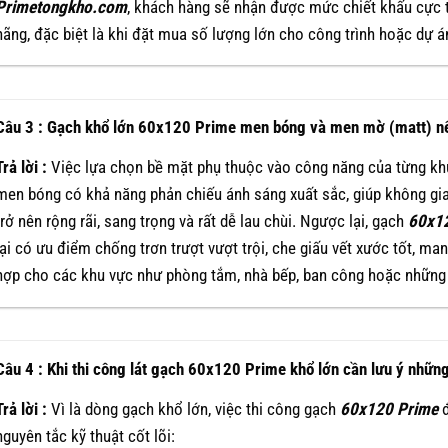
Primetongkho
.com
, khách hàng sẽ nhận được mức chiết khấu cực t
hãng, đặc biệt là khi đặt mua số lượng lớn cho công trình hoặc dự á
Câu 3 : Gạch khổ lớn 60x120 Prime men bóng và men mờ (matt) nê
Trả lời :
Việc lựa chọn bề mặt phụ thuộc vào công năng của từng kh
men bóng có khả năng phản chiếu ánh sáng xuất sắc, giúp không gi
trở nên rộng rãi, sang trọng và rất dễ lau chùi. Ngược lại, gạch
60x1
lại có ưu điểm chống trơn trượt vượt trội, che giấu vết xước tốt, ma
hợp cho các khu vực như phòng tắm, nhà bếp, ban công hoặc những g
Câu 4 : Khi thi công lát gạch 60x120 Prime khổ lớn cần lưu ý những
Trả lời :
Vì là dòng gạch khổ lớn, việc thi công gạch
60x120
Prime
đ
nguyên tắc kỹ thuật cốt lõi: