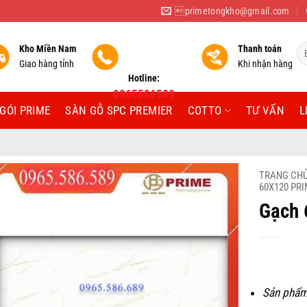
primetongkho@gmail.com
Tì
Kho Miền Nam
Thanh toán
ki
Giao hàng tỉnh
Khi nhận hàng
Hotline:
0965586589
GÓI PRIME
SÀN GỖ SPC PREMIER
COTTO
TƯ VẤN
L
TRANG CH
60X120 PR
Gạch 
Sản phẩm