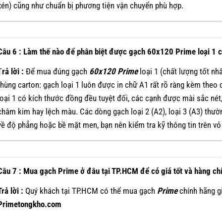
xén) cũng như chuẩn bị phương tiện vận chuyển phù hợp.
Câu 6 : Làm thế nào để phân biệt được gạch 60x120 Prime loại 1 ch
T
rả lời :
Để mua đúng gạch
60x120
Prime
loại 1 (chất lượng tốt nhấ
thùng carton: gạch loại 1 luôn được in chữ A1 rất rõ ràng kèm the
loại 1 có kích thước đồng đều tuyệt đối, các cạnh được mài sắc né
châm kim hay lệch màu. Các dòng gạch loại 2 (A2), loại 3 (A3) thườn
về độ phẳng hoặc bề mặt men, bạn nên kiểm tra kỹ thông tin trên vỏ 
Câu 7 : Mua gạch Prime ở đâu tại TP.HCM để có giá tốt và hàng ch
Trả lời :
Quý khách tại TP.HCM có thể mua gạch
Prime
chính hãng gi
Primetongkho.com