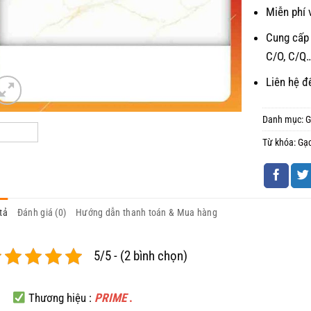
Miễn phí 
Cung cấp 
C/O, C/Q
Liên hệ đ
Danh mục:
G
Từ khóa:
Gạ
tả
Đánh giá (0)
Hướng dẫn thanh toán & Mua hàng
5/5 - (2 bình chọn)
Thương hiệu :
PRIME
.