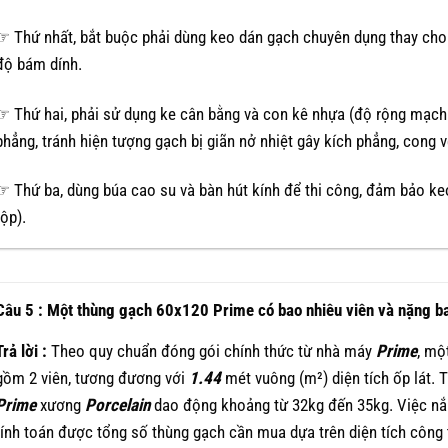
☞ Thứ nhất, bắt buộc phải dùng keo dán gạch chuyên dụng thay cho
độ bám dính.
☞ Thứ hai, phải sử dụng ke cân bằng và con kê nhựa (độ rộng mạch
phẳng, tránh hiện tượng gạch bị giãn nở nhiệt gây kích phẳng, cong 
☞ Thứ ba, dùng búa cao su và bàn hút kính để thi công, đảm bảo keo
(ộp).
Câu 5 : Một thùng gạch 60x120 Prime có bao nhiêu viên và nặng ba
Trả lời :
Theo quy chuẩn đóng gói chính thức từ nhà máy
Prime
, mộ
gồm 2 viên, tương đương với
1.44
mét vuông (m²) diện tích ốp lát.
Prime
xương
Porcelain
dao động khoảng từ 32kg đến 35kg. Việc nắ
tính toán được tổng số thùng gạch cần mua dựa trên diện tích công 