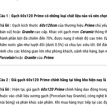
Câu 1 : Gạch 60x120 Prime có những loại chất liệu nào và nên chọn 
Trả lời :
Gạch kích thước
60x120cm
của thương hiệu
Prime
chủ yếu
(bán sứ) hoặc
Granite
cao cấp. Khác với gạch men
Ceramic
thông t
thành phần bột đá chiếm đến 70%, được nung ở nhiệt độ cao trên
1
thấm nước gần như tuyệt đối (dưới 0.5%) và chịu lực siêu tốt. Để đ
vênh cho các không gian lớn như phòng khách, sảnh nhà hàng, bạn 
Porcelain
hoặc
Granite
của
Prime
.
Câu 2 : Giá gạch 60x120 Prime chính hãng tại tổng kho hiện nay l
Trả lời :
Hiện tại, giá gạch
60x120
Prime
chính hãng dao động trong
thuộc vào chất liệu xương gạch (Porcelain hay Granite), công nghệ
mài bóng) và phân khúc sản phẩm. Khi mua hàng trực tiếp tại các đ