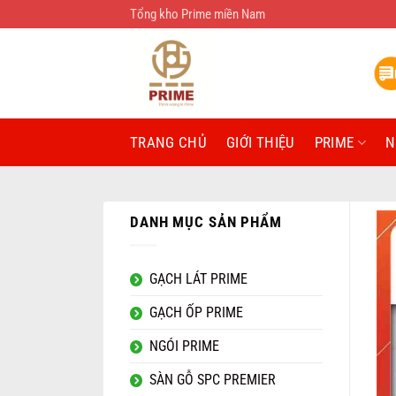
Bỏ
Tổng kho Prime miền Nam
qua
nội
dung
TRANG CHỦ
GIỚI THIỆU
PRIME
N
DANH MỤC SẢN PHẨM
GẠCH LÁT PRIME
GẠCH ỐP PRIME
NGÓI PRIME
SÀN GỖ SPC PREMIER