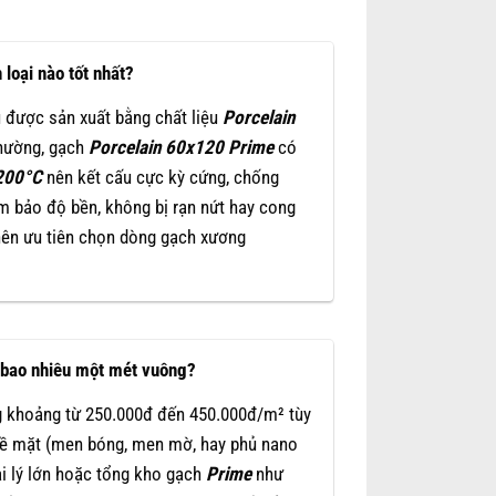
loại nào tốt nhất?
 được sản xuất bằng chất liệu
Porcelain
hường, gạch
Porcelain
60x120
Prime
có
200°C
nên kết cấu cực kỳ cứng, chống
ảm bảo độ bền, không bị rạn nứt hay cong
nên ưu tiên chọn dòng gạch xương
à bao nhiêu một mét vuông?
 khoảng từ 250.000đ đến 450.000đ/m² tùy
 bề mặt (men bóng, men mờ, hay phủ nano
ại lý lớn hoặc tổng kho gạch
Prime
như