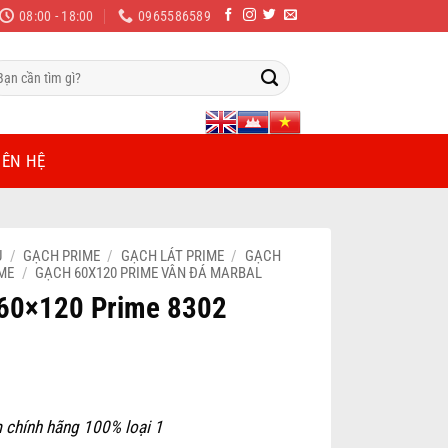
08:00 - 18:00
0965586589
m
ếm:
IÊN HỆ
Ủ
/
GẠCH PRIME
/
GẠCH LÁT PRIME
/
GẠCH
IME
/
GẠCH 60X120 PRIME VÂN ĐÁ MARBAL
60×120 Prime 8302
 chính hãng 100% loại 1