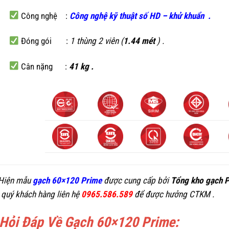
Công nghệ :
C
ông nghệ kỹ thuật số HD
–
khử khuẩn
.
Đóng gói :
1 thùng 2 viên (
1.44 mét
) .
Cân nặng :
41 kg .
Hiện mẫu
gạch 60×120 Prime
được cung cấp bởi
Tổng kho gạch 
 quý khách hàng liên hệ
0965.586.589
để được hưởng CTKM .
 Hỏi Đáp Về Gạch 60×120 Prime: