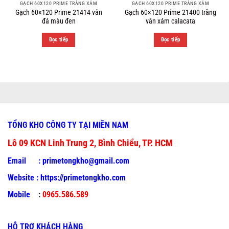
GẠCH 60X120 PRIME TRẮNG XÁM
GẠCH 60X120 PRIME TRẮNG XÁM
Gạch 60×120 Prime 21414 vân
Gạch 60×120 Prime 21400 trắng
đá màu đen
vân xám calacata
Đọc tiếp
Đọc tiếp
TỔNG KHO CÔNG TY TẠI MIỀN NAM
Lô 09 KCN Linh Trung 2, Bình Chiểu, TP. HCM
Email :
primetongkho@gmail.com
Website :
https://primetongkho.com
Mobile
:
0965.586.589
HỖ TRỢ KHÁCH HÀNG