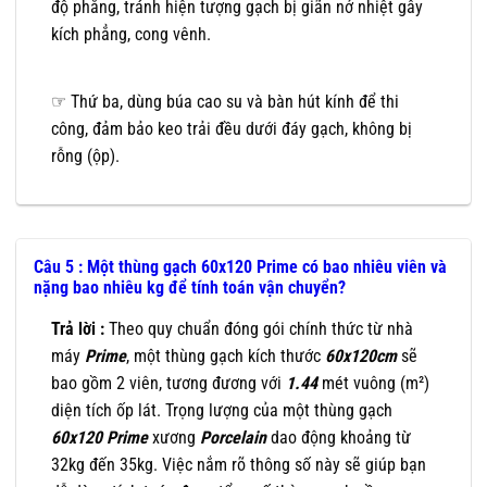
độ phẳng, tránh hiện tượng gạch bị giãn nở nhiệt gây
kích phẳng, cong vênh.
☞ Thứ ba, dùng búa cao su và bàn hút kính để thi
công, đảm bảo keo trải đều dưới đáy gạch, không bị
rỗng (ộp).
Câu 5 : Một thùng gạch 60x120 Prime có bao nhiêu viên và
nặng bao nhiêu kg để tính toán vận chuyển?
Trả lời :
Theo quy chuẩn đóng gói chính thức từ nhà
máy
Prime
, một thùng gạch kích thước
60x120cm
sẽ
bao gồm 2 viên, tương đương với
1.44
mét vuông (m²)
diện tích ốp lát. Trọng lượng của một thùng gạch
60x120
Prime
xương
Porcelain
dao động khoảng từ
32kg đến 35kg. Việc nắm rõ thông số này sẽ giúp bạn