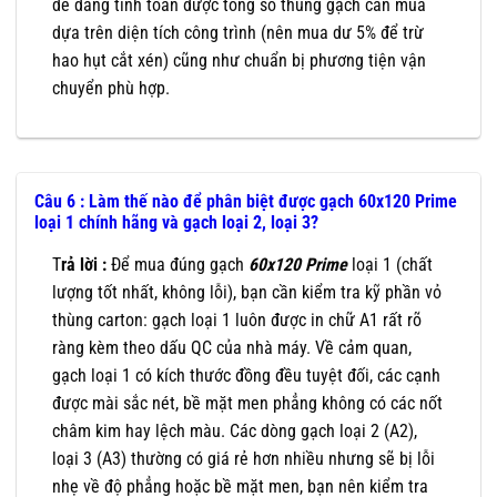
dễ dàng tính toán được tổng số thùng gạch cần mua
dựa trên diện tích công trình (nên mua dư 5% để trừ
hao hụt cắt xén) cũng như chuẩn bị phương tiện vận
chuyển phù hợp.
Câu 6 : Làm thế nào để phân biệt được gạch 60x120 Prime
loại 1 chính hãng và gạch loại 2, loại 3?
T
rả lời :
Để mua đúng gạch
60x120
Prime
loại 1 (chất
lượng tốt nhất, không lỗi), bạn cần kiểm tra kỹ phần vỏ
thùng carton: gạch loại 1 luôn được in chữ A1 rất rõ
ràng kèm theo dấu QC của nhà máy. Về cảm quan,
gạch loại 1 có kích thước đồng đều tuyệt đối, các cạnh
được mài sắc nét, bề mặt men phẳng không có các nốt
châm kim hay lệch màu. Các dòng gạch loại 2 (A2),
loại 3 (A3) thường có giá rẻ hơn nhiều nhưng sẽ bị lỗi
nhẹ về độ phẳng hoặc bề mặt men, bạn nên kiểm tra