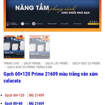
TRANG CHỦ
/
GẠCH PRIME
/
GẠCH LÁT PRIME
/
GẠCH 60X120 PRIME
/
GẠCH 60X120 PRIME TRẮNG XÁM
Gạch 60×120 Prime 21609 màu trắng vân xám
calacata
Gạch 60×120 : Mã
21409
Gạch 80×80 : Mã 21609