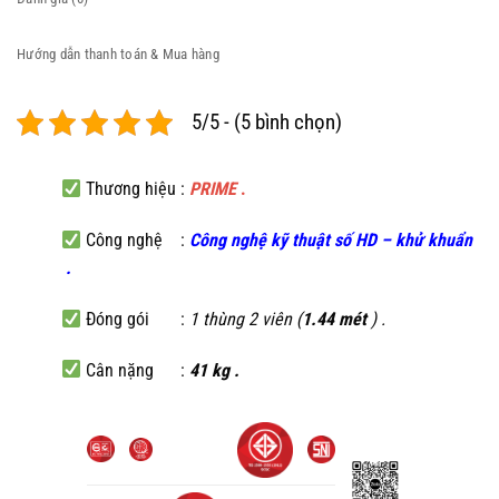
Hướng dẫn thanh toán & Mua hàng
5/5 - (5 bình chọn)
Thương hiệu :
PRIME
.
Công nghệ :
C
ông nghệ kỹ thuật số HD
–
khử khuẩn
.
Đóng gói :
1 thùng 2 viên (
1.44 mét
) .
Cân nặng :
41 kg .