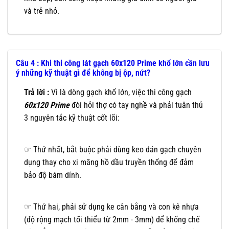
và trẻ nhỏ.
Câu 4 : Khi thi công lát gạch 60x120 Prime khổ lớn cần lưu
ý những kỹ thuật gì để không bị ộp, nứt?
Trả lời :
Vì là dòng gạch khổ lớn, việc thi công gạch
60x120
Prime
đòi hỏi thợ có tay nghề và phải tuân thủ
3 nguyên tắc kỹ thuật cốt lõi:
☞ Thứ nhất, bắt buộc phải dùng keo dán gạch chuyên
dụng thay cho xi măng hồ dầu truyền thống để đảm
bảo độ bám dính.
☞ Thứ hai, phải sử dụng ke cân bằng và con kê nhựa
(độ rộng mạch tối thiểu từ 2mm - 3mm) để khống chế