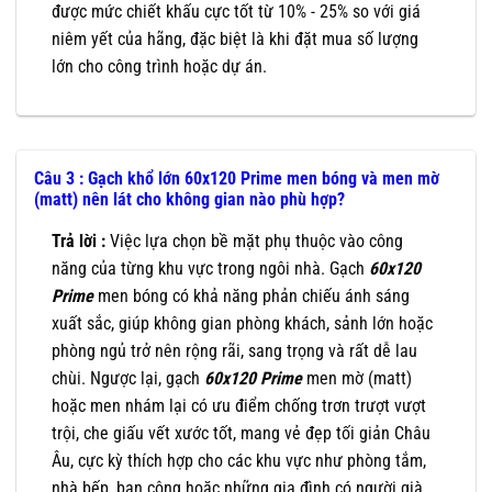
được mức chiết khấu cực tốt từ 10% - 25% so với giá
niêm yết của hãng, đặc biệt là khi đặt mua số lượng
lớn cho công trình hoặc dự án.
Câu 3 : Gạch khổ lớn 60x120 Prime men bóng và men mờ
(matt) nên lát cho không gian nào phù hợp?
Trả lời :
Việc lựa chọn bề mặt phụ thuộc vào công
năng của từng khu vực trong ngôi nhà. Gạch
60x120
Prime
men bóng có khả năng phản chiếu ánh sáng
xuất sắc, giúp không gian phòng khách, sảnh lớn hoặc
phòng ngủ trở nên rộng rãi, sang trọng và rất dễ lau
chùi. Ngược lại, gạch
60x120
Prime
men mờ (matt)
hoặc men nhám lại có ưu điểm chống trơn trượt vượt
trội, che giấu vết xước tốt, mang vẻ đẹp tối giản Châu
Âu, cực kỳ thích hợp cho các khu vực như phòng tắm,
nhà bếp, ban công hoặc những gia đình có người già