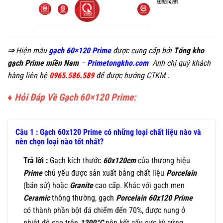
⇒
Hiện mẫu
gạch 60×120 Prime
được cung cấp bởi
Tổng kho
gạch Prime miền Nam
–
Primetongkho.com
Anh chị quý khách
hàng liên hệ
0965.586.589
để được hưởng CTKM .
♦ Hỏi Đáp Về Gạch 60×120 Prime:
Câu 1 : Gạch 60x120 Prime có những loại chất liệu nào và
nên chọn loại nào tốt nhất?
Trả lời :
Gạch kích thước
60x120cm
của thương hiệu
Prime
chủ yếu được sản xuất bằng chất liệu
Porcelain
(bán sứ) hoặc
Granite
cao cấp. Khác với gạch men
Ceramic
thông thường, gạch
Porcelain
60x120
Prime
có thành phần bột đá chiếm đến 70%, được nung ở
nhiệt độ cao trên
1200°C
nên kết cấu cực kỳ cứng,