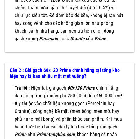
chống thấm nước gần như tuyệt đối (dưới 0.5%) và
chịu lực siêu tốt. Để đảm bảo độ bền, không bị rạn nứt
hay cong vênh cho các không gian lớn như phòng
khách, sảnh nhà hàng, bạn nên ưu tiên chọn dòng
gạch xương
Porcelain
hoặc
Granite
của
Prime
.
Câu 2 : Giá gạch 60x120 Prime chính hãng tại tổng kho
hiện nay là bao nhiêu một mét vuông?
Trả lời :
Hiện tại, giá gạch
60x120
Prime
chính hãng
dao động trong khoảng từ 250.000đ đến 450.000đ/m²
tùy thuộc vào chất liệu xương gạch (Porcelain hay
Granite), công nghệ bề mặt (men bóng, men mờ, hay
phủ nano mài bóng) và phân khúc sản phẩm. Khi mua
hàng trực tiếp tại các đại lý lớn hoặc tổng kho gạch
Prime
như
Primetongkho
.com
, khách hàng sẽ nhận