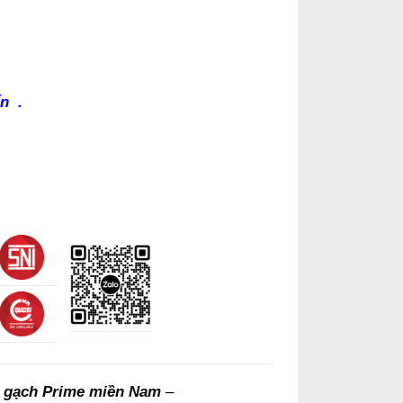
ẩn
.
 gạch Prime miền Nam
–