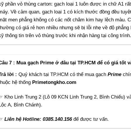
kỹ phần vỏ thùng carton: gạch loại 1 luôn được in chữ A1 r
máy. Về cảm quan, gạch loại 1 có kích thước đồng đều tuyệt
mặt men phẳng không có các nốt châm kim hay lệch màu. Các
thường có giá rẻ hơn nhiều nhưng sẽ bị lỗi nhẹ về độ phẳng
kỹ thông tin trên vỏ thùng trước khi nhận hàng tại công trình
Câu 7 : Mua gạch Prime ở đâu tại TP.HCM để có giá tốt 
Trả lời :
Quý khách tại TP.HCM có thể mua gạch
Prime
chín
thuộc hệ thống
Primetongkho.com
☞ Kho Linh Trung 2 (Lô 09 KCN Linh Trung 2, Bình Chiểu) v
Lộc A, Bình Chánh).
☞
Liên hệ Hotline: 0385.140.156
để được tư vấn.