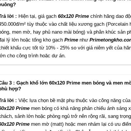
vuông?
Trả lời :
Hiện tại, giá gạch
60x120
Prime
chính hãng dao độ
450.000đ/m² tùy thuộc vào chất liệu xương gạch (Porcelain
bóng, men mờ, hay phủ nano mài bóng) và phân khúc sản phẩ
đại lý lớn hoặc tổng kho gạch
Prime
như
Primetongkho
.co
chiết khấu cực tốt từ 10% - 25% so với giá niêm yết của hãn
lớn cho công trình hoặc dự án.
Câu 3 : Gạch khổ lớn 60x120 Prime men bóng và men mờ 
phù hợp?
Trả lời :
Việc lựa chọn bề mặt phụ thuộc vào công năng của
60x120
Prime
men bóng có khả năng phản chiếu ánh sáng xu
khách, sảnh lớn hoặc phòng ngủ trở nên rộng rãi, sang trọng 
60x120
Prime
men mờ (matt) hoặc men nhám lại có ưu điểm 