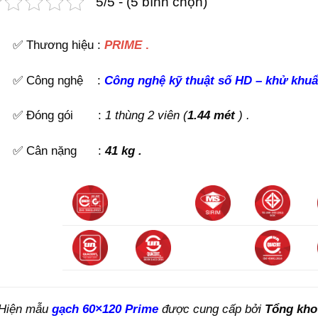
5/5 - (5 bình chọn)
✅ Thương hiệu :
PRIME
.
✅ Công nghệ :
C
ông nghệ kỹ thuật số HD
–
khử khu
✅ Đóng gói :
1 thùng 2 viên (
1.44 mét
) .
✅ Cân nặng :
41 kg .
Hiện mẫu
gạch 60×120 Prime
được cung cấp bởi
Tổng kho