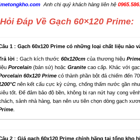
imetongkho.com
Anh chị quý khách hàng liên hệ
0965.586
 Hỏi Đáp Về Gạch 60×120 Prime:
Câu 1 : Gạch 60x120 Prime có những loại chất liệu nào v
Trả lời :
Gạch kích thước
60x120cm
của thương hiệu
Prim
liệu
Porcelain
(bán sứ) hoặc
Granite
cao cấp. Khác với gạ
Porcelain
60x120
Prime
có thành phần bột đá chiếm đến 70
1200°C
nên kết cấu cực kỳ cứng, chống thấm nước gần như 
siêu tốt. Để đảm bảo độ bền, không bị rạn nứt hay cong vê
khách, sảnh nhà hàng, bạn nên ưu tiên chọn dòng gạch xư
Prime
.
Câu 2 : Giá gạch 60x120 Prime chính hãng tại tổng kho h