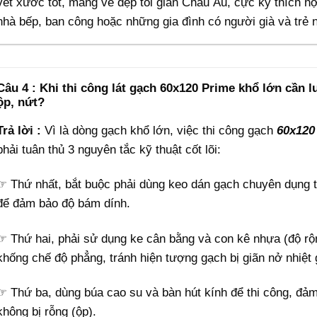
vết xước tốt, mang vẻ đẹp tối giản Châu Âu, cực kỳ thích 
nhà bếp, ban công hoặc những gia đình có người già và trẻ 
Câu 4 : Khi thi công lát gạch 60x120 Prime khổ lớn cần l
ộp, nứt?
Trả lời :
Vì là dòng gạch khổ lớn, việc thi công gạch
60x120
phải tuân thủ 3 nguyên tắc kỹ thuật cốt lõi:
☞ Thứ nhất, bắt buộc phải dùng keo dán gạch chuyên dụng t
để đảm bảo độ bám dính.
☞ Thứ hai, phải sử dụng ke cân bằng và con kê nhựa (độ rộ
khống chế độ phẳng, tránh hiện tượng gạch bị giãn nở nhiệt
☞ Thứ ba, dùng búa cao su và bàn hút kính để thi công, đảm
không bị rỗng (ộp).