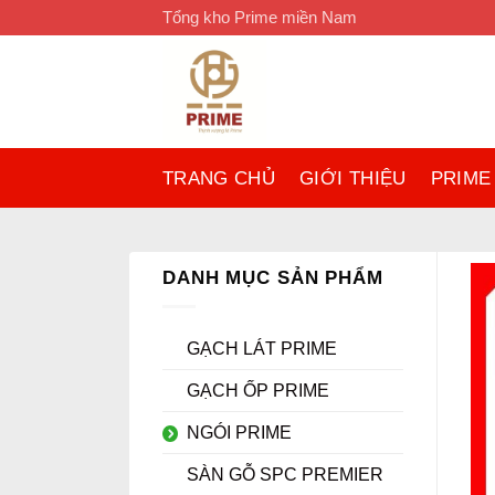
Bỏ
Tổng kho Prime miền Nam
qua
nội
dung
TRANG CHỦ
GIỚI THIỆU
PRIME
DANH MỤC SẢN PHẨM
GẠCH LÁT PRIME
GẠCH ỐP PRIME
NGÓI PRIME
SÀN GỖ SPC PREMIER