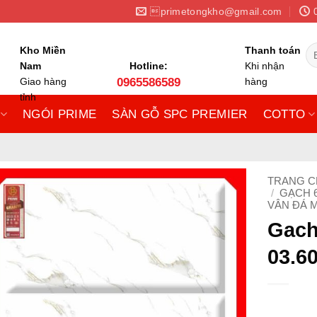
primetongkho@gmail.com
Tì
Kho Miền
Thanh toán
ki
Nam
Hotline:
Khi nhận
Giao hàng
0965586589
hàng
tỉnh
NGÓI PRIME
SÀN GỖ SPC PREMIER
COTTO
TRANG 
/
GẠCH 
VÂN ĐÁ 
Gach
03.6