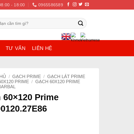
08:00 - 18:00
0965586589
m
ếm:
TƯ VẤN
LIÊN HỆ
CHỦ
/
GẠCH PRIME
/
GẠCH LÁT PRIME
60X120 PRIME
/
GẠCH 60X120 PRIME
MARBAL
 60×120 Prime
00120.27E86