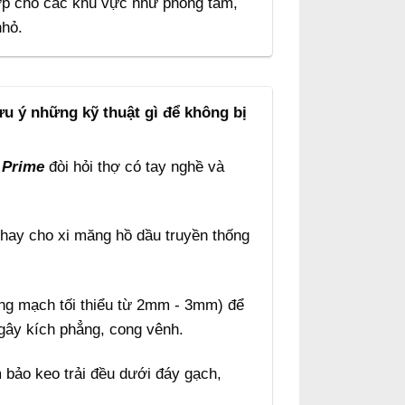
hợp cho các khu vực như phòng tắm,
nhỏ.
ưu ý những kỹ thuật gì để không bị
Prime
đòi hỏi thợ có tay nghề và
hay cho xi măng hồ dầu truyền thống
ng mạch tối thiểu từ 2mm - 3mm) để
 gây kích phẳng, cong vênh.
 bảo keo trải đều dưới đáy gạch,