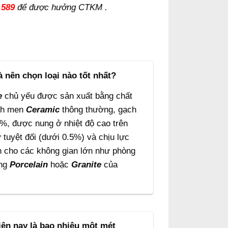
.589
để được hưởng CTKM .
à nên chọn loại nào tốt nhất?
e
chủ yếu được sản xuất bằng chất
ch men
Ceramic
thông thường, gạch
%, được nung ở nhiệt độ cao trên
tuyệt đối (dưới 0.5%) và chịu lực
nh cho các không gian lớn như phòng
ơng
Porcelain
hoặc
Granite
của
iện nay là bao nhiêu một mét