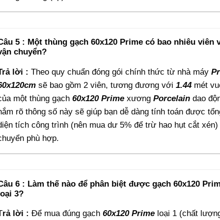
Câu 5 : Một thùng gạch 60x120 Prime có bao nhiêu viên v
vận chuyển?
Trả lời :
Theo quy chuẩn đóng gói chính thức từ nhà máy
P
60x120cm
sẽ bao gồm 2 viên, tương đương với
1.44
mét vuô
của một thùng gạch
60x120
Prime
xương
Porcelain
dao độn
nắm rõ thông số này sẽ giúp bạn dễ dàng tính toán được tổ
diện tích công trình (nên mua dư 5% để trừ hao hụt cắt xén
chuyển phù hợp.
Câu 6 : Làm thế nào để phân biệt được gạch 60x120 Prime
loại 3?
T
rả lời :
Để mua đúng gạch
60x120
Prime
loại 1 (chất lượng