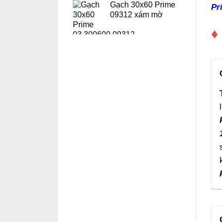
Gạch 30x60 Prime
Pr
09312 xám mờ
♦