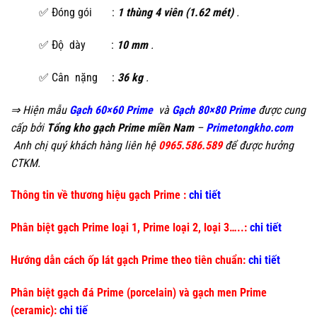
✅ Đóng gói :
1 thùng 4 viên (1.62 mét)
.
✅ Độ dày :
10 mm
.
✅ Cân nặng :
36 kg
.
⇒ Hiện mẫu
Gạch 60×60 Prime
và
Gạch 80×80 Prime
được cung
cấp bởi
Tổng kho gạch Prime miền Nam
–
Primetongkho.com
Anh chị quý khách hàng liên hệ
0965.586.589
để được hưởng
CTKM.
Thông tin về thương hiệu gạch Prime :
chi tiết
Phân biệt gạch Prime loại 1, Prime loại 2, loại 3…..:
chi tiết
Hướng dẫn cách ốp lát gạch Prime theo tiên chuẩn:
chi tiết
Phân biệt gạch đá Prime (porcelain) và gạch men Prime
(ceramic):
chi tiế