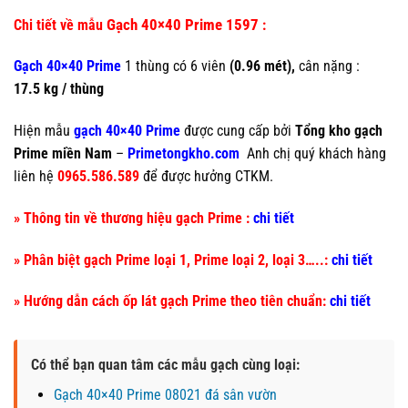
Gạch 40×40 Prime 1597
Chi tiết về mẫu
:
Gạch 40×40 Prime
1 thùng có 6 viên
(0.96 mét),
cân nặng :
17.5 kg / thùng
Hiện mẫu
gạch 40×40 Prime
được cung cấp bởi
Tổng kho gạch
Prime miền Nam
–
Primetongkho.com
Anh chị quý khách hàng
liên hệ
0965.586.589
để được hưởng CTKM.
» Thông tin về thương hiệu gạch Prime :
chi tiết
» Phân biệt gạch Prime loại 1, Prime loại 2, loại 3…..:
chi tiết
» Hướng dẫn cách ốp lát gạch Prime theo tiên chuẩn:
chi tiết
Có thể bạn quan tâm các mẫu gạch cùng loại:
Gạch 40×40 Prime 08021 đá sân vườn