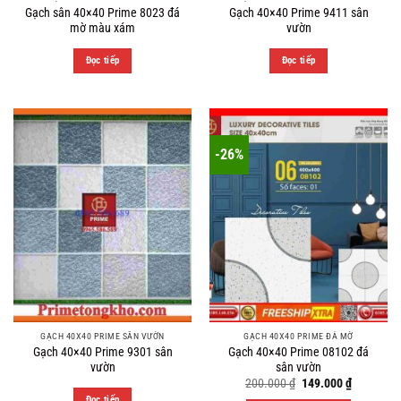
Gạch sân 40×40 Prime 8023 đá
Gạch 40×40 Prime 9411 sân
mờ màu xám
vườn
Đọc tiếp
Đọc tiếp
-26%
GẠCH 40X40 PRIME SÂN VƯỜN
GẠCH 40X40 PRIME ĐÁ MỜ
Gạch 40×40 Prime 9301 sân
Gạch 40×40 Prime 08102 đá
vườn
sân vườn
Original
Current
200.000
₫
149.000
₫
price
price
Đọc tiếp