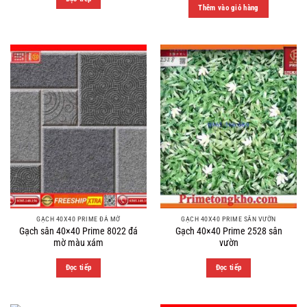
was:
is:
Thêm vào giỏ hàng
200.000 ₫.
149.000 ₫
GẠCH 40X40 PRIME ĐÁ MỜ
GẠCH 40X40 PRIME SÂN VƯỜN
Gạch sân 40×40 Prime 8022 đá
Gạch 40×40 Prime 2528 sân
mờ màu xám
vườn
Đọc tiếp
Đọc tiếp