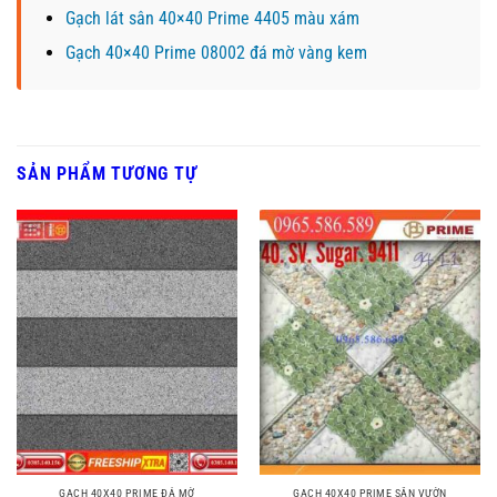
Gạch lát sân 40×40 Prime 4405 màu xám
Gạch 40×40 Prime 08002 đá mờ vàng kem
SẢN PHẨM TƯƠNG TỰ
GẠCH 40X40 PRIME ĐÁ MỜ
GẠCH 40X40 PRIME SÂN VƯỜN