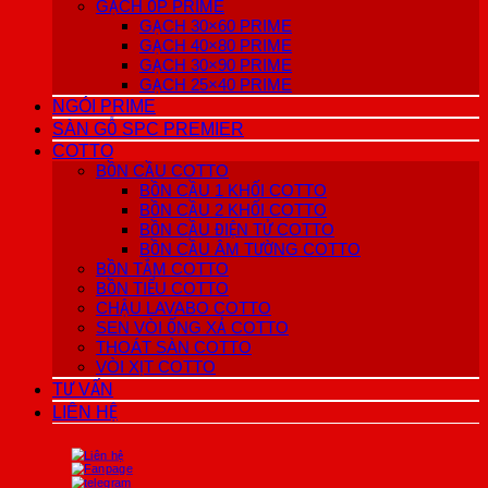
GẠCH ỐP PRIME
GẠCH 30×60 PRIME
GẠCH 40×80 PRIME
GẠCH 30×90 PRIME
GẠCH 25×40 PRIME
NGÓI PRIME
SÀN GỖ SPC PREMIER
COTTO
BỒN CẦU COTTO
BỒN CẦU 1 KHỐI COTTO
BỒN CẦU 2 KHỐI COTTO
BỒN CẦU ĐIỆN TỬ COTTO
BỒN CẦU ÂM TƯỜNG COTTO
BỒN TẮM COTTO
BỒN TIỂU COTTO
CHẬU LAVABO COTTO
SEN VÒI ỐNG XẢ COTTO
THOÁT SÀN COTTO
VÒI XỊT COTTO
TƯ VẤN
LIÊN HỆ