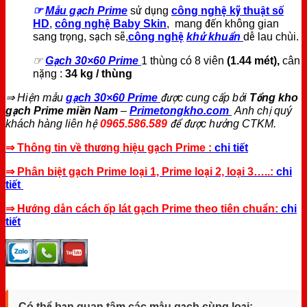
☞
Mẫu gạch Prime
sử dụng
công nghệ kỹ thuật số
HD
,
công nghệ Baby Skin
, mang đến không gian
sang trọng, sạch sẽ,
công nghệ
khử khuẩn
dễ lau chùi.
☞
Gạch 30×60 Prime
1 thùng có 8 viên
(1.44 mét),
cân
nặng :
34 kg / thùng
⇒ Hiện mẫu
gạch 30×60 Prime
được cung cấp bởi
Tổng kho
gạch Prime miền Nam
–
Primetongkho.com
Anh chị quý
khách hàng liên hệ
0965.586.589
để được hưởng CTKM.
⇒ Thông tin về thương hiệu gạch Prime :
chi tiết
⇒ Phân biệt gạch Prime loại 1, Prime loại 2, loại 3…..:
chi
tiết
⇒ Hướng dẫn cách ốp lát gạch Prime theo tiên chuẩn:
chi
tiết
Có thể bạn quan tâm các mẫu gạch cùng loại: