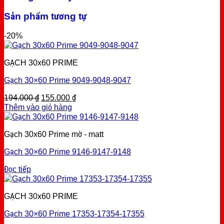
Sản phẩm tương tự
-20%
GẠCH 30x60 PRIME
Gạch 30×60 Prime 9049-9048-9047
Original
Current
194.000
₫
155.000
₫
price
price
Thêm vào giỏ hàng
was:
is:
194.000 ₫.
155.000 ₫.
Gạch 30x60 Prime mờ - matt
Gạch 30×60 Prime 9146-9147-9148
Đọc tiếp
GẠCH 30x60 PRIME
Gạch 30×60 Prime 17353-17354-17355