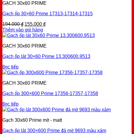
GẠCH 30x60 PRIME
Gạch ốp 30×60 Prime 17313-17314-17315
Original
Current
194.000
₫
155.000
₫
price
price
Thêm vào giỏ hàng
was:
is:
194.000 ₫.
155.000 ₫.
GẠCH 30x60 PRIME
Gạch ốp lát 30×60 Prime 13.300600.9513
Đọc tiếp
GẠCH 30x60 PRIME
Gạch ốp 300×600 Prime 17356-17357-17358
Đọc tiếp
Gạch 30x60 Prime mờ - matt
Gạch ốp lát 300×600 Prime đá mờ 9693 màu xám