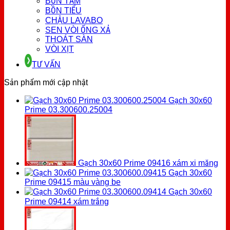
BỒN TẮM
BỒN TIỂU
CHẬU LAVABO
SEN VÒI ỐNG XẢ
THOÁT SÀN
VÒI XỊT
TƯ VẤN
Sản phẩm mới cập nhật
Gạch 30x60
Prime 03.300600.25004
Gạch 30x60 Prime 09416 xám xi măng
Gạch 30x60
Prime 09415 màu vàng be
Gạch 30x60
Prime 09414 xám trắng