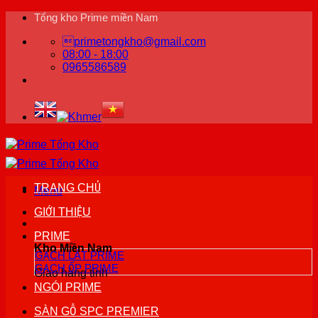
Bỏ
Tổng kho Prime miền Nam
qua
primetongkho@gmail.com
nội
08:00 - 18:00
dung
0965586589
TRANG CHỦ
Menu
GIỚI THIỆU
PRIME
Kho Miền Nam
GẠCH LÁT PRIME
GẠCH ỐP PRIME
Giao hàng tỉnh
NGÓI PRIME
SÀN GỖ SPC PREMIER