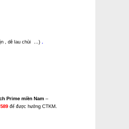
n , dễ lau chùi …)
.
ạch Prime miền Nam
–
.589
để được hưởng CTKM.