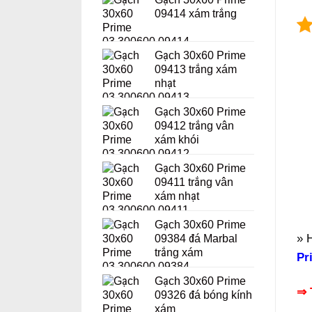
09414 xám trắng
Gạch 30x60 Prime
09413 trắng xám
nhạt
Gạch 30x60 Prime
09412 trắng vân
xám khói
Gạch 30x60 Prime
09411 trắng vân
xám nhạt
Gạch 30x60 Prime
» 
09384 đá Marbal
trắng xám
Pr
Gạch 30x60 Prime
⇒ 
09326 đá bóng kính
xám