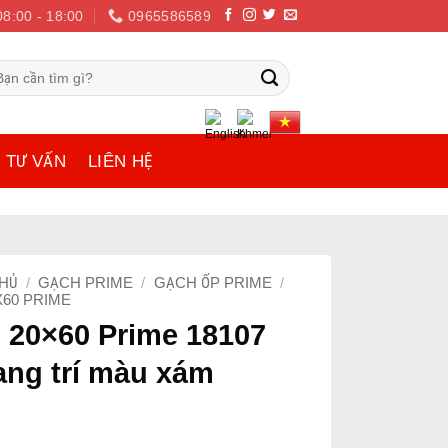
08:00 - 18:00
0965586589
m
ếm:
TƯ VẤN
LIÊN HỆ
HỦ
/
GẠCH PRIME
/
GẠCH ỐP PRIME
/
X60 PRIME
 20×60 Prime 18107
rang trí màu xám