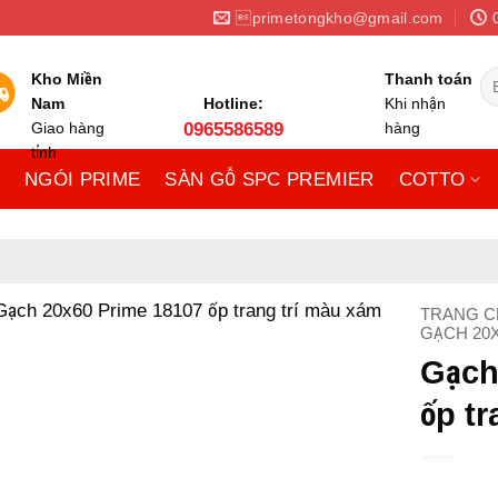
primetongkho@gmail.com
Tì
Kho Miền
Thanh toán
ki
Nam
Hotline:
Khi nhận
Giao hàng
0965586589
hàng
tỉnh
NGÓI PRIME
SÀN GỖ SPC PREMIER
COTTO
TRANG C
GẠCH 20
Gạch
ốp t