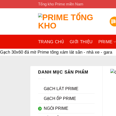
Bỏ
Tổng kho Prime miền Nam
qua
nội
dung
TRANG CHỦ
GIỚI THIỆU
PRIME
Gạch 30x60 đá mờ Prime tông xám lát sân - nhà xe - gara
DANH MỤC SẢN PHẨM
GẠCH LÁT PRIME
GẠCH ỐP PRIME
NGÓI PRIME