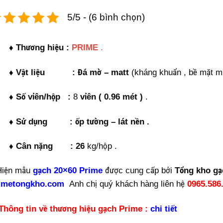
5/5 - (6 bình chọn)
♦ Thương hiệu :
PRIME
.
♦ Vật liệu : Đá mờ – matt
(kháng khuẩn , bề mặt mị
♦ Số vỉên/hộp :
8
vỉên
( 0.96 mét )
.
♦ Sử dụng
:
ốp tường – lát nền .
♦ Cân nặng :
26
kg/hộp .
Hiện mẫu
gạch 20×60 Prime
được cung cấp bởi
Tổng kho g
imetongkho.com
Anh chị quý khách hàng liên hệ
0965.586
Thông tin về thương hiệu gạch Prime :
chi tiết