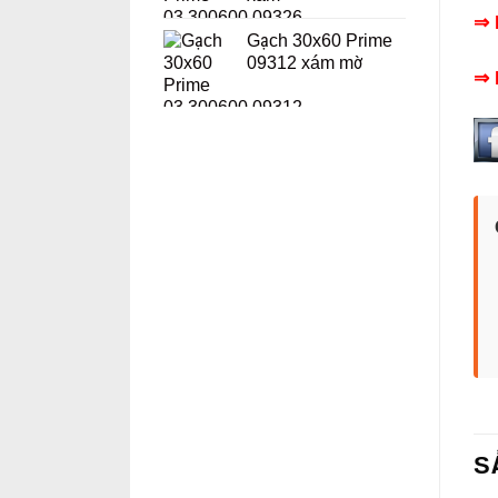
⇒ 
Gạch 30x60 Prime
09312 xám mờ
⇒ 
S