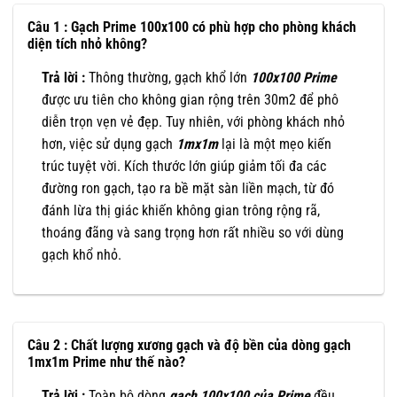
Câu 1 : Gạch Prime 100x100 có phù hợp cho phòng khách
diện tích nhỏ không?
Trả lời :
Thông thường, gạch khổ lớn
100x100
Prime
được ưu tiên cho không gian rộng trên 30m2 để phô
diễn trọn vẹn vẻ đẹp. Tuy nhiên, với phòng khách nhỏ
hơn, việc sử dụng gạch
1mx1m
lại là một mẹo kiến
trúc tuyệt vời. Kích thước lớn giúp giảm tối đa các
đường ron gạch, tạo ra bề mặt sàn liền mạch, từ đó
đánh lừa thị giác khiến không gian trông rộng rã,
thoáng đãng và sang trọng hơn rất nhiều so với dùng
gạch khổ nhỏ.
Câu 2 : Chất lượng xương gạch và độ bền của dòng gạch
1mx1m Prime như thế nào?
Trả lời :
Toàn bộ dòng
gạch 100x100 của Prime
đều