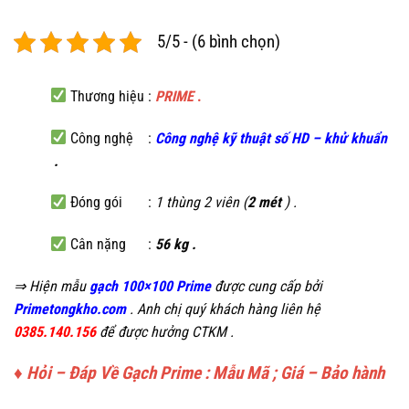
5/5 - (6 bình chọn)
Thương hiệu :
PRIME
.
Công nghệ :
C
ông nghệ kỹ thuật số HD – khử khuẩn
.
Đóng gói :
1 thùng 2 viên (
2 mét
) .
Cân nặng :
56 kg .
⇒ Hiện mẫu
gạch 100×100 Prime
được cung cấp bởi
Primetongkho.com
. Anh chị quý khách hàng liên hệ
0385.140.156
để được hưởng CTKM .
♦ Hỏi – Đáp Về Gạch Prime : Mẫu Mã ; Giá – Bảo hành