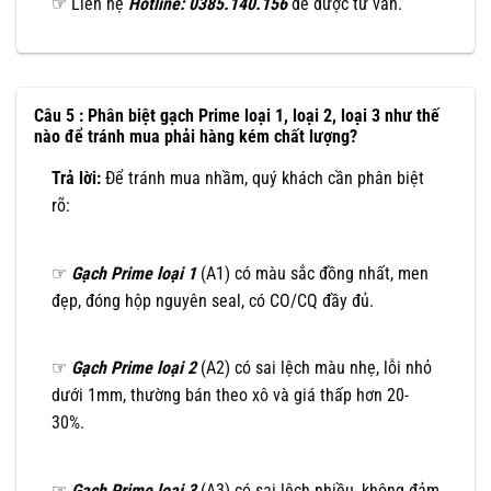
☞ Liên hệ
Hotline: 0385.140.156
để được tư vấn.
Câu 5 : Phân biệt gạch Prime loại 1, loại 2, loại 3 như thế
nào để tránh mua phải hàng kém chất lượng?
Trả lời:
Để tránh mua nhầm, quý khách cần phân biệt
rõ:
☞
Gạch Prime loại 1
(A1) có màu sắc đồng nhất, men
đẹp, đóng hộp nguyên seal, có CO/CQ đầy đủ.
☞
Gạch Prime loại 2
(A2) có sai lệch màu nhẹ, lỗi nhỏ
dưới 1mm, thường bán theo xô và giá thấp hơn 20-
30%.
☞
Gạch Prime loại 3
(A3) có sai lệch nhiều, không đảm