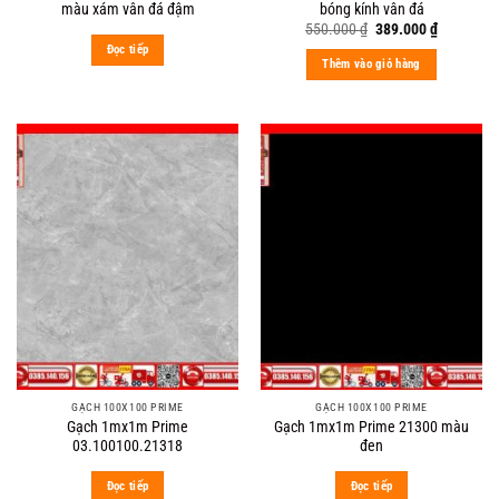
màu xám vân đá đậm
bóng kính vân đá
Original
Current
550.000
₫
389.000
₫
price
price
Đọc tiếp
was:
is:
Thêm vào giỏ hàng
550.000 ₫.
389.000 ₫
GẠCH 100X100 PRIME
GẠCH 100X100 PRIME
Gạch 1mx1m Prime
Gạch 1mx1m Prime 21300 màu
03.100100.21318
đen
Đọc tiếp
Đọc tiếp