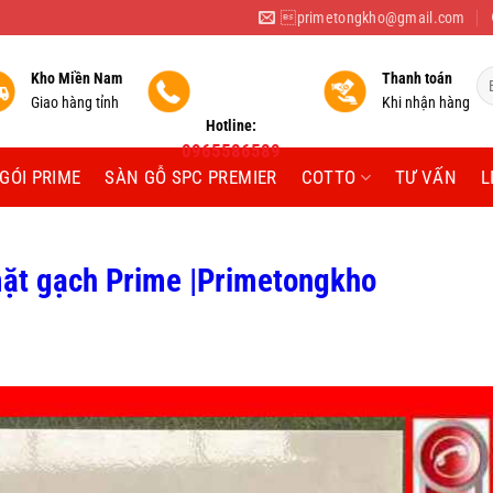
primetongkho@gmail.com
Tì
Kho Miền Nam
Thanh toán
ki
Giao hàng tỉnh
Khi nhận hàng
Hotline:
0965586589
GÓI PRIME
SÀN GỖ SPC PREMIER
COTTO
TƯ VẤN
L
 mặt gạch Prime |Primetongkho