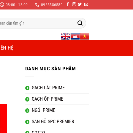
08:00 - 18:00
0965586589
m
ếm:
IÊN HỆ
DANH MỤC SẢN PHẨM
GẠCH LÁT PRIME
GẠCH ỐP PRIME
NGÓI PRIME
SÀN GỖ SPC PREMIER
COTTO