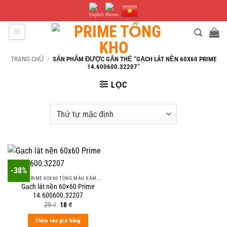
Bỏ
qua
nội
dung
TRANG CHỦ
/
SẢN PHẨM ĐƯỢC GẮN THẺ “GẠCH LÁT NỀN 60X60 PRIME
14.600600.32207”
LỌC
-38%
GẠCH PRIME 60X60 TÔNG MÀU XÁM VÀ MÀU VÂN SÁNG
Gạch lát nền 60×60 Prime
14.600600.32207
Original
Current
29
₫
18
₫
price
price
was:
is:
Thêm vào giỏ hàng
29 ₫.
18 ₫.