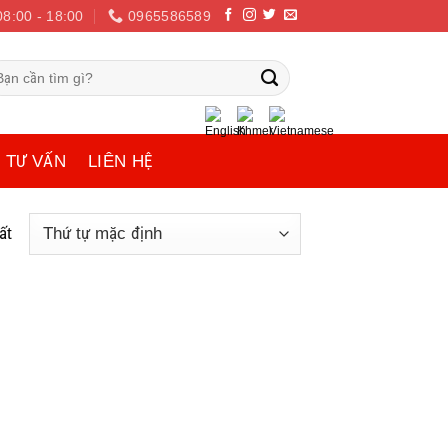
08:00 - 18:00
0965586589
m
ếm:
TƯ VẤN
LIÊN HỆ
ất