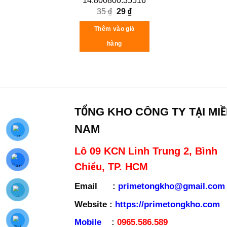
14.800800.35516
Original
Current
35
₫
29
₫
price
price
was:
is:
Thêm vào giỏ
35 ₫.
29 ₫.
hàng
TỔNG KHO CÔNG TY TẠI MI
NAM
Lô 09 KCN Linh Trung 2, Bình
Chiểu, TP. HCM
Email :
primetongkho@gmail.com
Website :
https://primetongkho.com
Mobile
:
0965.586.589