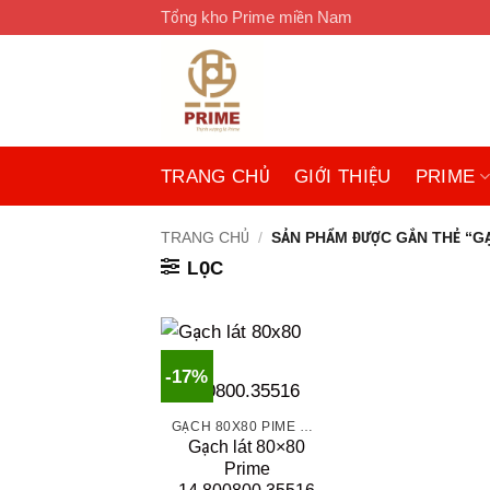
Bỏ
Tổng kho Prime miền Nam
qua
nội
dung
TRANG CHỦ
GIỚI THIỆU
PRIME
TRANG CHỦ
/
SẢN PHẨM ĐƯỢC GẮN THẺ “GẠ
LỌC
-17%
GẠCH 80X80 PIME MÀU XÁM VÀ CÁC MÀU VÂN SÁNG NHẸ
Gạch lát 80×80
Prime