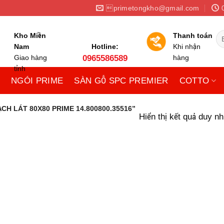
primetongkho@gmail.com
Tì
Kho Miền
Thanh toán
ki
Nam
Hotline:
Khi nhận
Giao hàng
0965586589
hàng
tỉnh
NGÓI PRIME
SÀN GỖ SPC PREMIER
COTTO
CH LÁT 80X80 PRIME 14.800800.35516”
Hiển thị kết quả duy nh