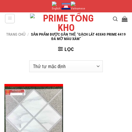
Bỏ
qua
nội
dung
TRANG CHỦ
/
SẢN PHẨM ĐƯỢC GẮN THẺ “GẠCH LÁT 40X40 PRIME 4419
ĐÁ MỜ MÀU XÁM”
LỌC