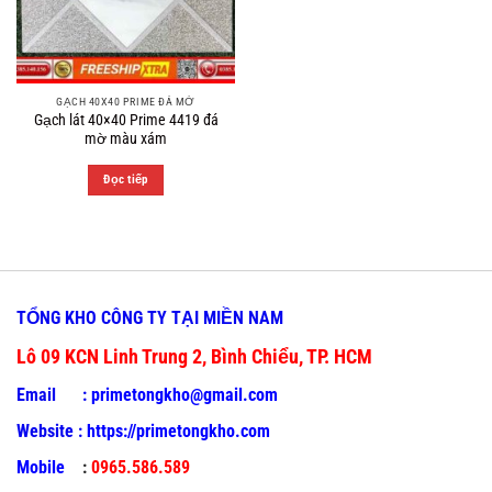
GẠCH 40X40 PRIME ĐÁ MỜ
Gạch lát 40×40 Prime 4419 đá
mờ màu xám
Đọc tiếp
TỔNG KHO CÔNG TY TẠI MIỀN NAM
Lô 09 KCN Linh Trung 2, Bình Chiểu, TP. HCM
Email :
primetongkho@gmail.com
Website :
https://primetongkho.com
Mobile
:
0965.586.589