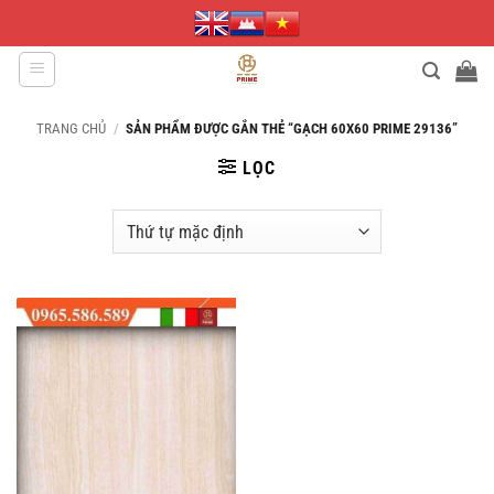
Bỏ
qua
nội
dung
TRANG CHỦ
/
SẢN PHẨM ĐƯỢC GẮN THẺ “GẠCH 60X60 PRIME 29136”
LỌC