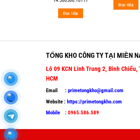
14.500500.10117
Đọc tiếp
Đọc tiếp
TỔNG KHO CÔNG TY TẠI MIỀN 
Lô 09 KCN Linh Trung 2, Bình Chiểu, 
HCM
Email :
primetongkho@gmail.com
Website :
https://primetongkho.com
Mobile
:
0965.586.589