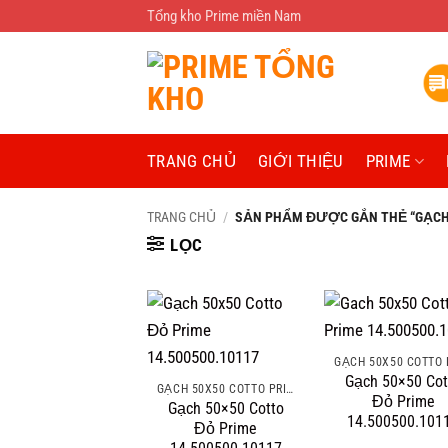
Bỏ
Tổng kho Prime miền Nam
qua
nội
dung
TRANG CHỦ
GIỚI THIỆU
PRIME
TRANG CHỦ
/
SẢN PHẨM ĐƯỢC GẮN THẺ “GẠCH 5
LỌC
Gạch 50×50 Cot
GẠCH 50X50 COTTO PRIME
Đỏ Prime
Gạch 50×50 Cotto
14.500500.101
Đỏ Prime