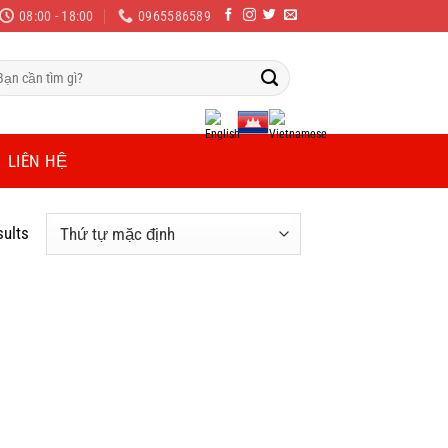
08:00 - 18:00
0965586589
m
ếm:
LIÊN HỆ
sults