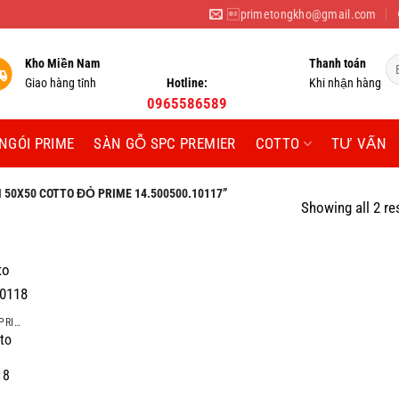
primetongkho@gmail.com
Tì
Kho Miền Nam
Thanh toán
ki
Giao hàng tỉnh
Hotline:
Khi nhận hàng
0965586589
NGÓI PRIME
SÀN GỖ SPC PREMIER
COTTO
TƯ VẤN
0X50 COTTO ĐỎ PRIME 14.500500.10117”
Showing all 2 re
GẠCH 50X50 COTTO PRIME
to
18