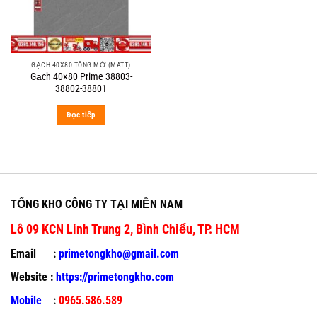
GẠCH 40X80 TÔNG MỜ (MATT)
Gạch 40×80 Prime 38803-
38802-38801
Đọc tiếp
TỔNG KHO CÔNG TY TẠI MIỀN NAM
Lô 09 KCN Linh Trung 2, Bình Chiểu, TP. HCM
Email :
primetongkho@gmail.com
Website :
https://primetongkho.com
Mobile
:
0965.586.589