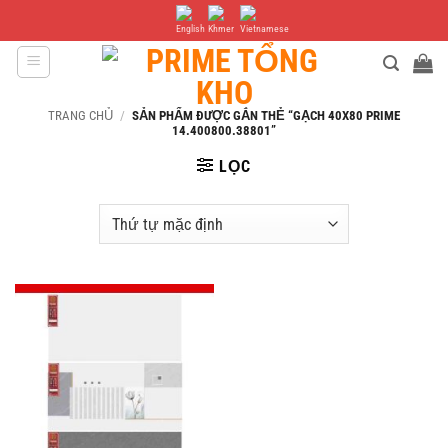
Bỏ
qua
nội
dung
TRANG CHỦ
/
SẢN PHẨM ĐƯỢC GẮN THẺ “GẠCH 40X80 PRIME
14.400800.38801”
LỌC