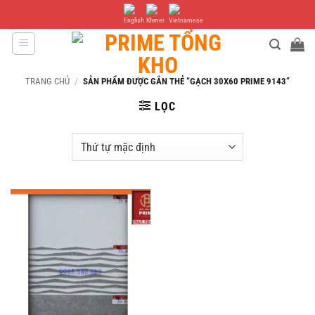
Bỏ
qua
nội
dung
TRANG CHỦ
/
SẢN PHẨM ĐƯỢC GẮN THẺ “GẠCH 30X60 PRIME 9143”
LỌC