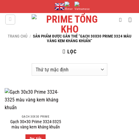
Bỏ
qua
nội
dung
TRANG CHỦ
/
SẢN PHẨM ĐƯỢC GẮN THẺ “GẠCH 30X30 PRIME 3324 MÀU
VÀNG KEM KHÁNG KHUẨN”
LỌC
GẠCH 30X30 PRIME
Gạch 30×30 Prime 3324-3325
màu vàng kem kháng khuẩn
Đọc tiếp