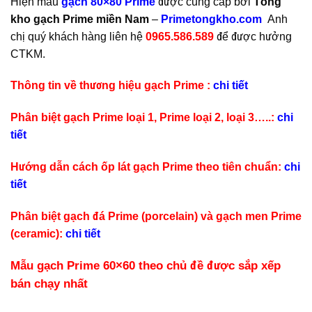
Hiện mẫu
gạch 80×80 Prime
được cung cấp bởi
Tổng
kho gạch Prime miền Nam
–
Primetongkho.com
Anh
chị quý khách hàng liên hệ
0965.586.589
để được hưởng
CTKM.
Thông tin về thương hiệu gạch Prime :
chi tiết
Phân biệt gạch Prime loại 1, Prime loại 2, loại 3…..:
chi
tiết
Hướng dẫn cách ốp lát gạch Prime theo tiên chuẩn:
chi
tiết
Phân biệt gạch đá Prime (porcelain) và gạch men Prime
(ceramic):
chi tiết
Mẫu gạch Prime 60×60 theo chủ đề được sắp xếp
bán chạy nhất