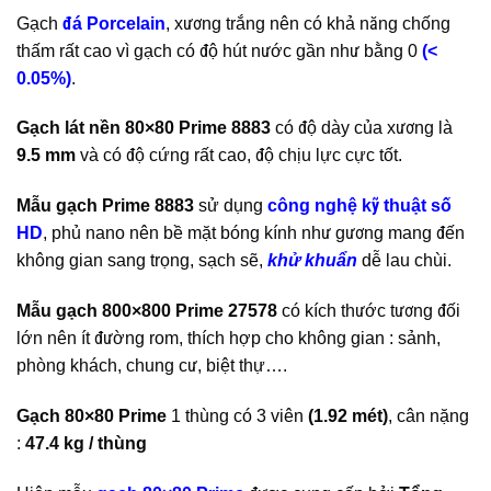
Gạch
đá Porcelain
, xương trắng nên có khả năng chống
thấm rất cao vì gạch có độ hút nước gần như bằng 0
(<
0.05%)
.
Gạch lát nền 80×80 Prime 8883
có độ dày của xương là
9.5 mm
và có độ cứng rất cao, độ chịu lực cực tốt.
Mẫu gạch Prime 8883
sử dụng
công nghệ kỹ thuật số
HD
, phủ nano nên bề mặt bóng kính như gương mang đến
không gian sang trọng, sạch sẽ,
khử khuẩn
dễ lau chùi.
Mẫu gạch 800×800 Prime 27578
có kích thước tương đối
lớn nên ít đường rom, thích hợp cho không gian : sảnh,
phòng khách, chung cư, biệt thự….
Gạch 80×80 Prime
1 thùng có 3 viên
(1.92 mét)
, cân nặng
:
47.4 kg / thùng