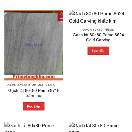
GẠCH 80X80 PRIME
Gạch lát 80×80 Prime 8624
Gold Carving
Đọc tiếp
GẠCH 80X80 PIME MÀU XÁM VÀ CÁC MÀU VÂN SÁNG NHẸ
Gạch lát 80×80 Prime 8715
xám mờ
Đọc tiếp