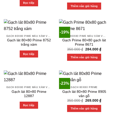
price
price
Đọc tiếp
was:
is:
Thêm vào giỏ hàng
350.000 ₫.
299.000
-19%
GẠCH 80X80 PIME MÀU XÁM VÀ CÁC MÀU VÂN SÁNG NHẸ
GẠCH 80X80 PIME MÀU XÁM VÀ CÁC MÀU VÂN SÁNG NHẸ
Gạch lát 80×80 Prime 8752
Gạch Prime 80×80 gạch lát
trắng xám
Prime 8671
Original
Current
350.000
₫
284.000
₫
price
price
Đọc tiếp
was:
is:
Thêm vào giỏ hàng
350.000 ₫.
284.000
-23%
GẠCH 80X80 PIME MÀU XÁM VÀ CÁC MÀU VÂN SÁNG NHẸ
GẠCH 80X80 PRIME
Gạch lát 80×80 Prime
Gạch lát 80×80 Prime 8905
12887
vân gỗ
Original
Current
350.000
₫
269.000
₫
price
price
Đọc tiếp
was:
is:
Thêm vào giỏ hàng
350.000 ₫.
269.000