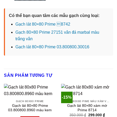
Có thể bạn quan tâm các mẫu gạch cùng loại:
Gạch lát 80×80 Prime 8742
Gạch 80×80 Prime 27151 vân đá marbal màu
trắng vân
Gạch lát 80×80 Prime 03.800800.30016
SẢN PHẨM TƯƠNG TỰ
-15%
GẠCH 80X80 PRIME
GẠCH 80X80 PIME MÀU XÁM VÀ CÁC MÀU VÂN SÁNG NHẸ
Gạch lát 80×80 Prime
Gạch lát 80×80 xám mờ
03.800800.8960 màu kem
Prime 8714
Original
Current
350.000
₫
299.000
₫