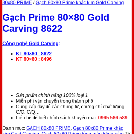
80x80 PRIME
/
Gạch 80x80 Prime khắc kim Gold Carving
Gạch Prime 80×80 Gold
Carving 8622
Công nghệ Gold Carving
:
KT 80×80 : 8622
KT 60×60 : 8496
Sản phẩm chính hãng 100% loại 1
Miễn phí vận chuyển trong thành phố
Cung cấp đầy đủ các chứng từ, chứng chỉ chất lượng
C/O, C/Q…
Liên hệ để biết chính sách khuyến mãi:
0965.586.589
Danh mục:
GẠCH 80x80 PRIME
,
Gạch 80x80 Prime khắc
kim Gold Carving
,
Gạch 80x80 Prime tông màu trắng xám
Từ