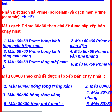
tiết
Phân biệt gạch đá Prime (porcelain) và gạch men Prime
(ceramic):
chi tiết
Mẫu gạch Prime 60×60 theo chủ đề được sắp xếp bán
chạy nhất
1. Mẫu 60×60 Prime bóng kính
2. Mẫu 60×60 Prime b
tông màu trắng xám
màu đậm
3. Mẫu 60×60 Prime bóng kính
4. Mẫu 60×60 Prime m
tông màu vàng
vân nhẹ nhàng
5. Mẫu 60×60 Prime tông mờ ( matt
6. Mẫu 60×60 Prime vâ
).
Mẫu 80×80 theo chủ đề được sắp xếp bán chạy nhất :
1. Mẫu 80×80 bóng tông trắng xám
2. Mẫu 80×80
4. Mẫu 80×8
3. Mẫu 80×80 bóng tông vàng
nhàng
5. Mẫu 80×80 tông mờ ( matt ).
6. Mẫu 80×80