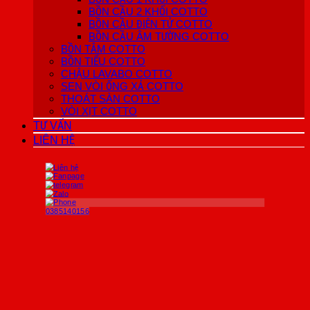
BỒN CẦU 2 KHỐI COTTO
BỒN CẦU ĐIỆN TỬ COTTO
BỒN CẦU ÂM TƯỜNG COTTO
BỒN TẮM COTTO
BỒN TIỂU COTTO
CHẬU LAVABO COTTO
SEN VÒI ỐNG XẢ COTTO
THOÁT SÀN COTTO
VÒI XỊT COTTO
TƯ VẤN
LIÊN HỆ
0385140156