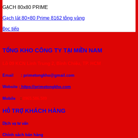
GẠCH 80x80 PRIME
Gạch lát 80×80 Prime 8162 tông vàng
Đọc tiếp
TỔNG KHO CÔNG TY TẠI MIỀN NAM
Lô 09 KCN Linh Trung 2, Bình Chiểu, TP. HCM
Email :
primetongkho@gmail.com
Website :
https://primetongkho.com
Mobile
:
0965.586.589
HỖ TRỢ KHÁCH HÀNG
Dịch vụ tư vấn
Chính sách bán hàng