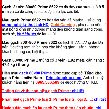
Gạch lát nền 80×80 Prime 8622
có độ dày của xương là
9.5
mm
và có độ cứng rất cao, độ chịu lực cực tốt.
Mẫu gạch Prime 8622
có hoạ tiết vân đá Marbal , sử dụng
công nghệ kỹ thuật số HD
,
Gold Carving
, phủ nano nên bề
mặt bóng kính như gương mang đến không gian sang trọng,
sạch sẽ,
khử khuẩn
dễ lau chùi.
Mẫu gạch 800×800 Prime 8622
có kích thước tương đối lớn
nên ít đường rom, thích hợp cho không gian : sảnh, phòng
khách, chung cư, biệt thự….
Gạch 80×80 Prime
1 thùng có 3 viên
(1.92 mét)
, cân nặng :
47.4 kg / thùng
Hiện mẫu
gạch 80×80 Prime
được cung cấp bởi
Tổng kho
gạch Prime miền Nam
–
Primetongkho.com
Anh chị quý
khách hàng liên hệ
0965.586.589
để được hưởng CTKM.
Thông tin về thương hiệu gạch Prime :
chi tiết
Phân biệt gạch Prime loại 1, Prime loại 2, loại 3…..:
chi tiết
Hướng dẫn cách ốp lát gạch Prime theo tiên chuẩn:
chi