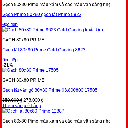
Gạch 80x80 Pime màu xám và các màu vân sáng nhẹ
Gạch Prime 80×80 gạch lát Prime 8922
Đọc tiếp
GẠCH 80x80 PRIME
Gạch lát 80×80 Prime Gold Carving 8623
Đọc tiếp
-21%
GẠCH 80x80 PRIME
Gạch lát vân gỗ 80×80 Prime 03.800800.17505
Original
Current
350.000
₫
278.000
₫
price
price
Thêm vào giỏ hàng
was:
is:
350.000 ₫.
278.000 ₫.
Gạch 80x80 Pime màu xám và các màu vân sáng nhẹ