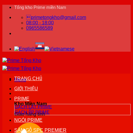
Bỏ
Tổng kho Prime miền Nam
qua
primetongkho@gmail.com
nội
08:00 - 18:00
dung
0965586589
TRANG CHỦ
Menu
GIỚI THIỆU
PRIME
Kho Miền Nam
GẠCH LÁT PRIME
GẠCH ỐP PRIME
Giao hàng tỉnh
NGÓI PRIME
SÀN GỖ SPC PREMIER