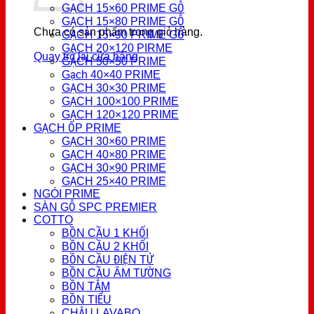
GẠCH 15×60 PRIME GỖ
GẠCH 15×80 PRIME GỖ
Chưa có sản phẩm trong giỏ hàng.
GẠCH 15×90 PRIME GỖ
GẠCH 20×120 PIRME
Quay trở lại cửa hàng
GẠCH 50×50 PRIME
Gạch 40×40 PRIME
GẠCH 30×30 PRIME
GẠCH 100×100 PRIME
GẠCH 120×120 PRIME
GẠCH ỐP PRIME
GẠCH 30×60 PRIME
GẠCH 40×80 PRIME
GẠCH 30×90 PRIME
GẠCH 25×40 PRIME
NGÓI PRIME
SÀN GỖ SPC PREMIER
COTTO
BỒN CẦU 1 KHỐI
BỒN CẦU 2 KHỐI
BỒN CẦU ĐIỆN TỬ
BỒN CẦU ÂM TƯỜNG
BỒN TẮM
BỒN TIỂU
CHẬU LAVABO