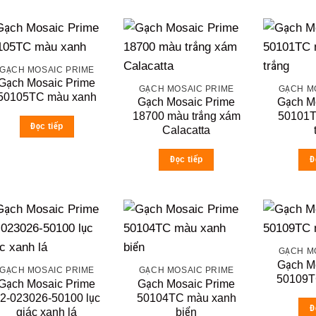
GẠCH MOSAIC PRIME
Gạch Mosaic Prime
GẠCH MOSAIC PRIME
GẠCH M
50105TC màu xanh
Gạch Mosaic Prime
Gạch M
18700 màu trắng xám
50101
Đọc tiếp
Calacatta
Đọc tiếp
Đ
GẠCH M
Gạch M
GẠCH MOSAIC PRIME
GẠCH MOSAIC PRIME
50109T
Gạch Mosaic Prime
Gạch Mosaic Prime
2-023026-50100 lục
50104TC màu xanh
Đ
giác xanh lá
biển