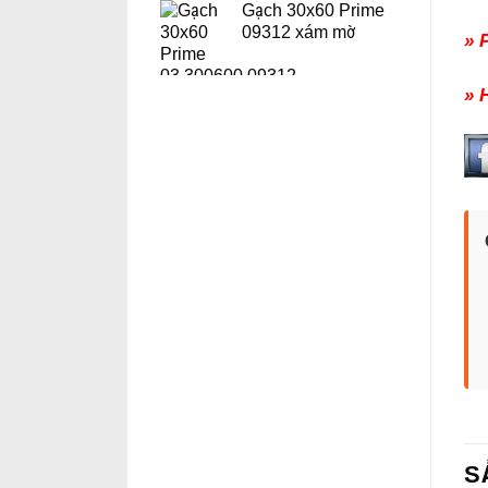
Gạch 30x60 Prime
09312 xám mờ
» 
» 
S