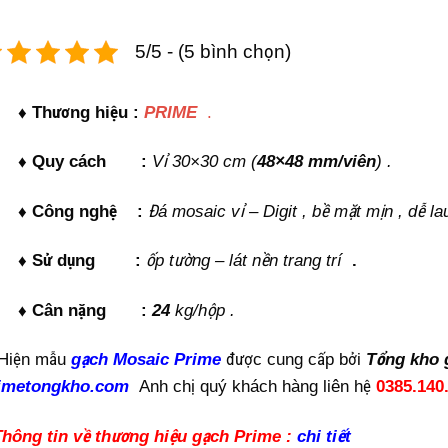
5/5 - (5 bình chọn)
♦ Thương hiệu :
PRIME
.
♦ Quy cách :
Vỉ 30×30 cm (
48×48 mm/viên
) .
♦ Công nghệ :
Đá mosaic vỉ – Digit , bề mặt mịn , dễ 
♦ Sử dụng
:
ốp tường – lát nền trang trí
.
♦ Cân nặng :
24
kg/hộp .
Hiện mẫu
gạch Mosaic Prime
được cung cấp bởi
Tổng kho 
imetongkho.com
Anh chị quý khách hàng liên hệ
0385.140
Thông tin về thương hiệu gạch Prime :
chi tiết