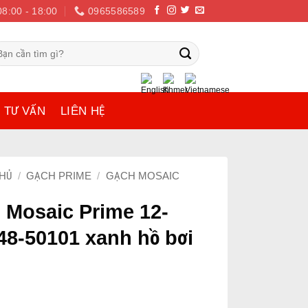
08:00 - 18:00
0965586589
m
ếm:
TƯ VẤN
LIÊN HỆ
HỦ
/
GẠCH PRIME
/
GẠCH MOSAIC
 Mosaic Prime 12-
48-50101 xanh hồ bơi