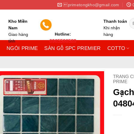
primetongkho@gmail.com
Tì
Kho Miền
Thanh toán
ki
Nam
Khi nhận
Hotline:
Giao hàng
hàng
0965586589
tỉnh
NGÓI PRIME
SÀN GỖ SPC PREMIER
COTTO
TRANG C
PRIME
Gạch
0480