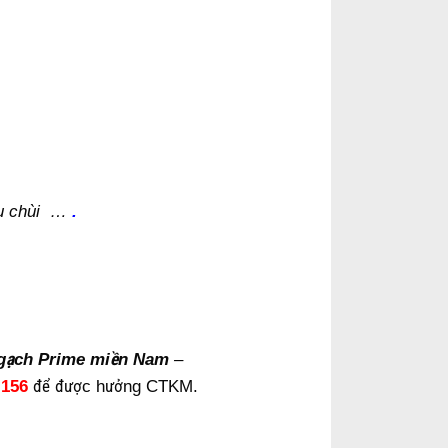
lau chùi …
.
gạch Prime miền Nam
–
.156
để được hưởng CTKM.