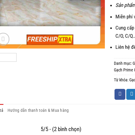
Sản phẩm
Miễn phí 
Cung cấp 
C/O, C/Q
Liên hệ đ
Danh mục:
G
Gạch Prime 
Từ khóa:
Gạc
tả
Hướng dẫn thanh toán & Mua hàng
5/5 - (2 bình chọn)