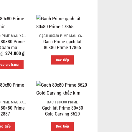
GẠCH 80X80 PIME MÀU XÁM VÀ CÁC MÀU VÂN SÁNG NHẸ
GẠCH 80X80 PIME MÀU XÁM VÀ CÁC MÀU VÂN SÁNG NHẸ
t 80×80 Prime
Gạch Prime gạch lát
3 xám mờ
80×80 Prime 17865
Original
Current
0
₫
274.000
₫
price
price
Đọc tiếp
was:
is:
ào giỏ hàng
350.000 ₫.
274.000 ₫.
GẠCH 80X80 PIME MÀU XÁM VÀ CÁC MÀU VÂN SÁNG NHẸ
GẠCH 80X80 PRIME
t 80×80 Prime
Gạch lát Prime 80×80
12887
Gold Carving 8620
ọc tiếp
Đọc tiếp