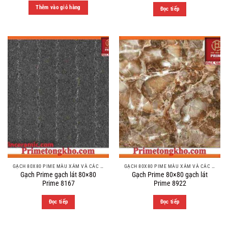
was:
is:
Thêm vào giỏ hàng
Đọc tiếp
350.000 ₫.
269.000 ₫.
GẠCH 80X80 PIME MÀU XÁM VÀ CÁC MÀU VÂN SÁNG NHẸ
GẠCH 80X80 PIME MÀU XÁM VÀ CÁC MÀU VÂN SÁNG NHẸ
Gạch Prime gạch lát 80×80
Gạch Prime 80×80 gạch lát
Prime 8167
Prime 8922
Đọc tiếp
Đọc tiếp