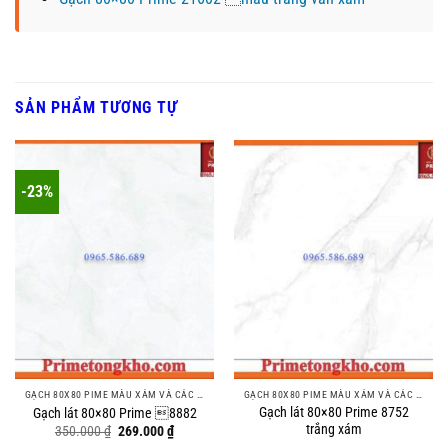
SẢN PHẨM TƯƠNG TỰ
-23%
GẠCH 80X80 PIME MÀU XÁM VÀ CÁC MÀU VÂN SÁNG NHẸ
GẠCH 80X80 PIME MÀU XÁM VÀ CÁC MÀU VÂN SÁNG NHẸ
Gạch lát 80×80 Prime 8752
Gạch lát 80×80 Prime 8882
trắng xám
Original
Current
350.000
₫
269.000
₫
price
price