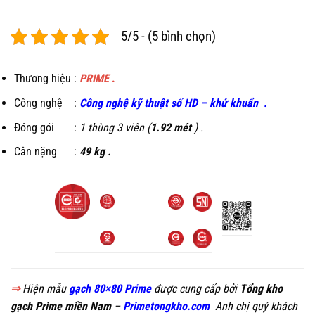
5/5 - (5 bình chọn)
Thương hiệu :
PRIME
.
Công nghệ :
C
ông nghệ kỹ thuật số HD
–
khử khuẩn
.
Đóng gói :
1 thùng 3 viên (
1.92 mét
) .
Cân nặng :
49 kg .
⇒
Hiện mẫu
gạch 80×80 Prime
được cung cấp bởi
Tổng kho
gạch Prime miền Nam
–
Primetongkho.com
Anh chị quý khách