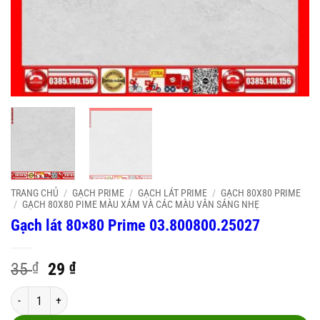
TRANG CHỦ
/
GẠCH PRIME
/
GẠCH LÁT PRIME
/
GẠCH 80X80 PRIME
/
GẠCH 80X80 PIME MÀU XÁM VÀ CÁC MÀU VÂN SÁNG NHẸ
Gạch lát 80×80 Prime 03.800800.25027
Original
Current
35
₫
29
₫
price
price
Gạch lát 80x80 Prime 03.800800.25027 số lượng
was:
is: