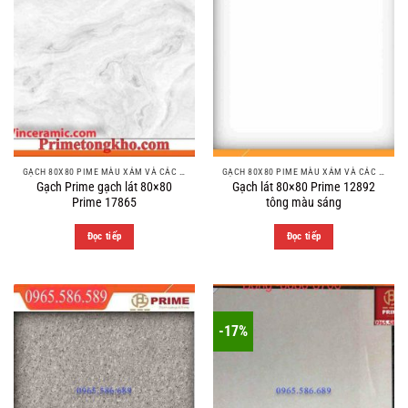
GẠCH 80X80 PIME MÀU XÁM VÀ CÁC MÀU VÂN SÁNG NHẸ
GẠCH 80X80 PIME MÀU XÁM VÀ CÁC MÀU VÂN SÁNG NHẸ
Gạch Prime gạch lát 80×80
Gạch lát 80×80 Prime 12892
Prime 17865
tông màu sáng
Đọc tiếp
Đọc tiếp
-17%