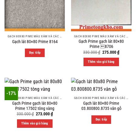
GẠCH 80X80 PIME MÀU XÁM VÀ CÁC MÀU VÂN SÁNG NHẸ
GẠCH 80X80 PIME MÀU XÁM VÀ CÁC MÀU VÂN SÁNG NHẸ
Gạch Prime gạch lát 80×80
Gạch lát 80×80 Prime 8164
Prime 8706
Original
Current
330.000
₫
275.000
₫
Đọc tiếp
price
price
was:
is:
Thêm vào giỏ hàng
330.000 ₫.
275.000 ₫
-17%
GẠCH 80X80 PIME MÀU XÁM VÀ CÁC MÀU VÂN SÁNG NHẸ
GẠCH 80X80 PIME MÀU XÁM VÀ CÁC MÀU VÂN SÁNG NHẸ
Gạch Prime gạch lát 80×80
Gạch lát 80×80 Prime
Prime 17502 tông vàng
03.800800.8735 vân gỗ
Original
Current
330.000
₫
273.000
₫
price
price
Đọc tiếp
was:
is:
Thêm vào giỏ hàng
330.000 ₫.
273.000 ₫.